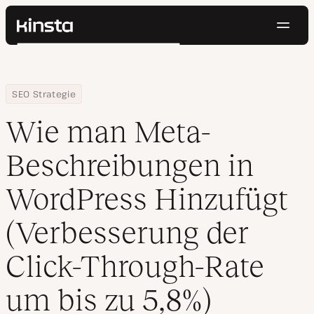
Navig
Kinsta®
Suchen
Plattform
Lösungen
Anmelden
Kostenlos testen
Home
Ressourcen Center
Wie man Meta-Beschreibungen in WordPress Hinzufügt (Verbesser
SEO Strategie
Preise
Ressourcen
Wie man Meta-
Kontakt
Beschreibungen in
WordPress Hinzufügt
(Verbesserung der
Click-Through-Rate
um bis zu 5,8%)