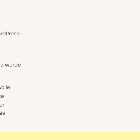
rdPress-
nd wurde
volle
te
or
ohl