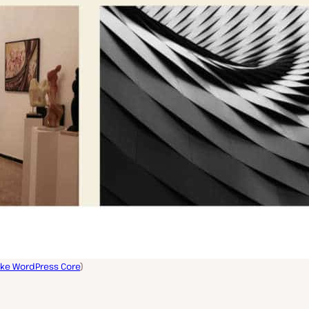
ke WordPress Core
)