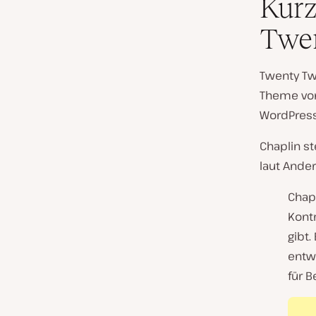
Kurz
Twe
Twenty Tw
Theme v
WordPress 
Chaplin s
laut Ander
Chapl
Kontr
gibt.
entw
für B