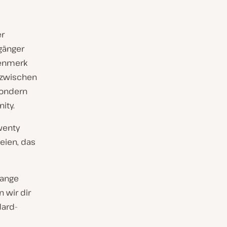
er
rgänger
enmerk
 zwischen
sondern
ity.
wenty
eien, das
lange
 wir dir
dard-