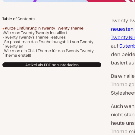
Table of Contents
Twenty Tw
Kurze Einführung in Twenty Twenty Theme
neuesten 
Wie man Twenty Twenty installiert
Twenty Ni
Twenty Twenty’s Theme Features
So passt man das Erscheinungsbild von Twenty
auf
Guten
Twenty an
Wie man ein Child Theme für das Twenty Twenty
den beide
Theme erstellt
basiert a
Artikel als PDF herunterladen
Da wir al
Theme gen
Styleshee
Auch wenn
nicht stab
heute uns
Theme mit