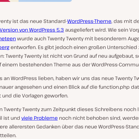
enty ist das neue Standard-
WordPress-Theme
, das mit d
Version von WordPress 5.3
ausgeliefert wird. Wie sein Vo
neteen
wurde auch Twenty Twenty mit besonderem Aug
berg
entworfen. Es gibt jedoch einen großen Unterschied
n: Twenty Twenty ist nicht von Grund auf neu aufgebaut, 
uf einem bestehenden Theme aus der WordPress-Commun
les an WordPress lieben, haben wir uns das neue Twenty T
auer angesehen und einen Blick auf die function.php dat
t und die Vorlagen geworfen.
 Twenty Twenty zum Zeitpunkt dieses Schreibens noch 
il ist und
viele Probleme
noch nicht behoben sind, werden
ere allerersten Gedanken über das neue WordPress-Stan
teilen.