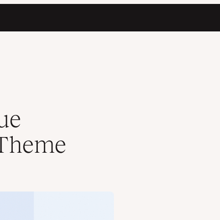
s Theme
ue
 Theme