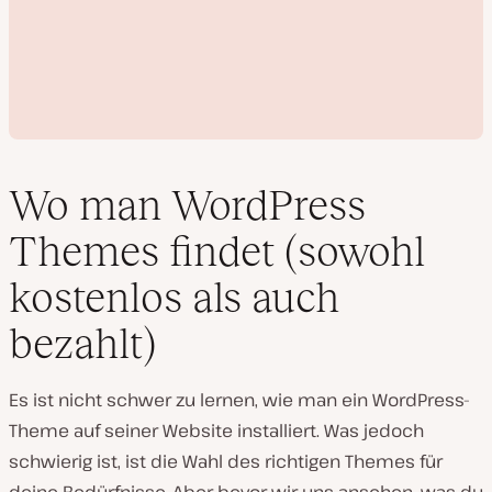
Wo man WordPress
Themes findet (sowohl
V
kostenlos als auch
i
d
bezahlt)
e
o
a
b
s
Es ist nicht schwer zu lernen, wie man ein WordPress-
p
Theme auf seiner Website installiert. Was jedoch
i
e
schwierig ist, ist die Wahl des richtigen Themes für
l
e
deine Bedürfnisse. Aber bevor wir uns ansehen, was du