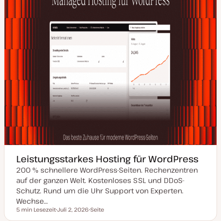
Leistungsstarkes Hosting für WordPress
200 % schnellere WordPress-Seiten. Rechenzentren
auf der ganzen Welt. Kostenloses SSL und DDoS-
Schutz. Rund um die Uhr Support von Experten.
Wechse…
5 min Lesezeit
Juli 2, 2026
Seite
Lesezeit
D
P