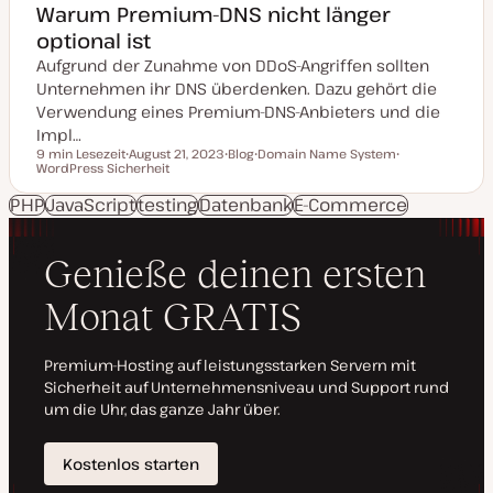
Warum Premium-DNS nicht länger
optional ist
Aufgrund der Zunahme von DDoS-Angriffen sollten
Unternehmen ihr DNS überdenken. Dazu gehört die
Verwendung eines Premium-DNS-Anbieters und die
Impl…
9 min Lesezeit
August 21, 2023
Blog
Domain Name System
Lesezeit
WordPress Sicherheit
D
P
T
T
a
o
h
h
t
s
e
e
PHP
JavaScript
testing
Datenbank
E-Commerce
u
t
m
m
m
T
a
a
a
y
k
p
t
u
a
l
i
s
i
e
r
t