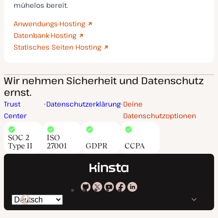
mühelos bereit.
Anwendungs-Hosting
Datenbank-Hosting
Statisches Seiten Hosting
Wir nehmen Sicherheit und Datenschutz
ernst.
Trust
Datenschutzerklärung
Deine
Center
Datenschutzoptionen
SOC 2
ISO
Type II
27001
GDPR
CCPA
Kinsta
Kinsta
Kinsta
Kinsta
Kinsta
Spräche
bei
auf
auf
auf
auf
ändern