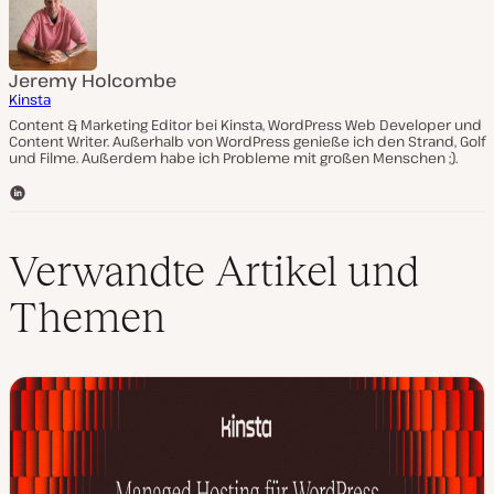
Jeremy Holcombe
Kinsta
Content & Marketing Editor bei Kinsta, WordPress Web Developer und
Content Writer. Außerhalb von WordPress genieße ich den Strand, Golf
und Filme. Außerdem habe ich Probleme mit großen Menschen ;).
L
i
n
k
Verwandte Artikel und
e
d
Themen
I
n