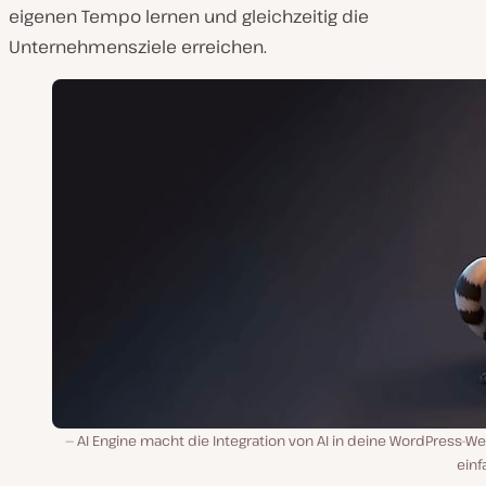
eigenen Tempo lernen und gleichzeitig die
Unternehmensziele erreichen.
AI Engine macht die Integration von AI in deine WordPress-W
einf