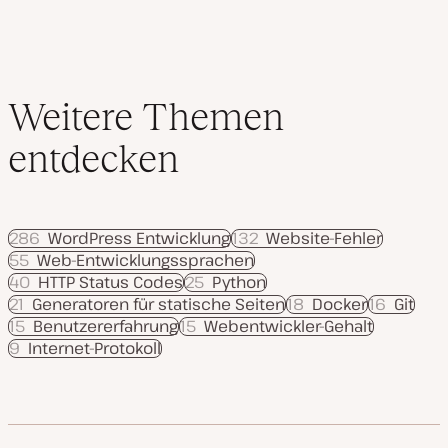
Weitere Themen
entdecken
286
WordPress Entwicklung
132
Website-Fehler
55
Web-Entwicklungssprachen
40
HTTP Status Codes
25
Python
21
Generatoren für statische Seiten
18
Docker
16
Git
15
Benutzererfahrung
15
Webentwickler-Gehalt
9
Internet-Protokoll