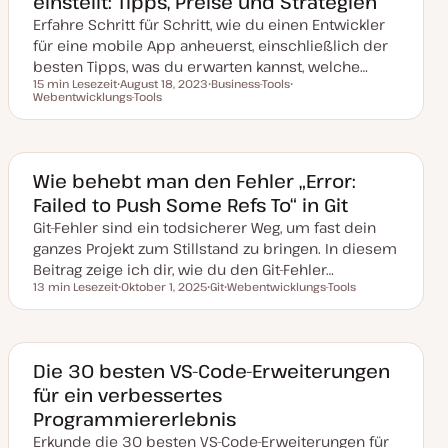
einstellt: Tipps, Preise und Strategien
u
Erfahre Schritt für Schritt, wie du einen Entwickler
a
l
für eine mobile App anheuerst, einschließlich der
i
s
besten Tipps, was du erwarten kannst, welche…
i
15 min Lesezeit
August 18, 2023
Business-Tools
e
Lesezeit
Webentwicklungs-Tools
D
T
T
r
a
h
h
t
t
e
e
u
m
m
m
a
a
a
k
Wie behebt man den Fehler „Error:
t
Failed to Push Some Refs To“ in Git
u
a
Git-Fehler sind ein todsicherer Weg, um fast dein
l
i
ganzes Projekt zum Stillstand zu bringen. In diesem
s
i
Beitrag zeige ich dir, wie du den Git-Fehler…
e
13 min Lesezeit
Oktober 1, 2025
Git
Webentwicklungs-Tools
r
Lesezeit
D
T
T
t
a
h
h
t
e
e
u
m
m
m
a
a
a
Die 30 besten VS-Code-Erweiterungen
k
für ein verbessertes
t
u
Programmiererlebnis
a
l
Erkunde die 30 besten VS-Code-Erweiterungen für
i