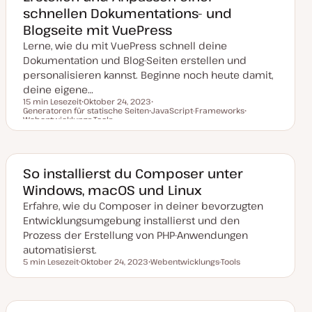
schnellen Dokumentations- und
Blogseite mit VuePress
Lerne, wie du mit VuePress schnell deine
Dokumentation und Blog-Seiten erstellen und
personalisieren kannst. Beginne noch heute damit,
deine eigene…
15 min Lesezeit
Oktober 24, 2023
Generatoren für statische Seiten
D
T
JavaScript-Frameworks
Lesezeit
Webentwicklungs-Tools
a
T
h
T
t
h
e
h
u
e
m
e
m
m
a
m
a
a
a
k
So installierst du Composer unter
t
u
Windows, macOS und Linux
a
l
Erfahre, wie du Composer in deiner bevorzugten
i
s
Entwicklungsumgebung installierst und den
i
Prozess der Erstellung von PHP-Anwendungen
e
r
automatisierst.
t
5 min Lesezeit
Oktober 24, 2023
Webentwicklungs-Tools
Lesezeit
D
T
a
h
t
e
u
m
m
a