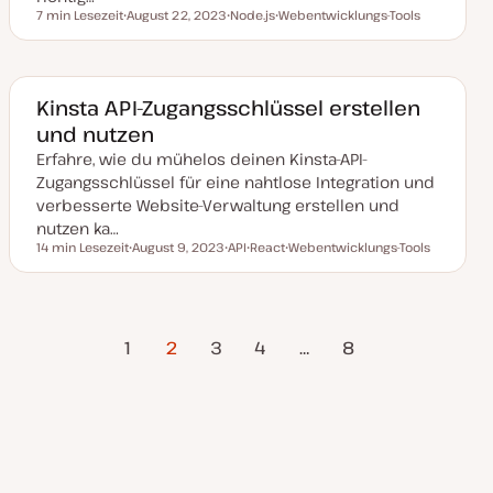
r
7 min Lesezeit
August 22, 2023
Node.js
Webentwicklungs-Tools
Lesezeit
t
D
T
T
a
h
h
t
e
e
u
m
m
m
a
a
a
Kinsta API-Zugangsschlüssel erstellen
k
und nutzen
t
u
Erfahre, wie du mühelos deinen Kinsta-API-
a
l
Zugangsschlüssel für eine nahtlose Integration und
i
s
verbesserte Website-Verwaltung erstellen und
i
nutzen ka…
e
r
14 min Lesezeit
August 9, 2023
API
React
Webentwicklungs-Tools
Lesezeit
t
D
T
T
T
a
h
h
h
t
e
e
e
u
m
m
m
m
a
a
a
orherige
Nächste
Seitennummerierung
a
1
2
3
4
…
8
k
Seite
Seite
t
u
der
a
l
i
Beiträge
s
i
e
r
t