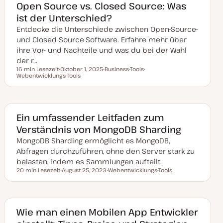
a
Open Source vs. Closed Source: Was
k
ist der Unterschied?
t
u
Entdecke die Unterschiede zwischen Open-Source-
a
l
und Closed-Source-Software. Erfahre mehr über
i
s
ihre Vor- und Nachteile und was du bei der Wahl
i
der r…
e
r
16 min Lesezeit
Oktober 1, 2025
Business-Tools
t
Lesezeit
Webentwicklungs-Tools
D
T
T
a
h
h
t
e
e
u
m
m
m
a
a
a
k
Ein umfassender Leitfaden zum
t
Verständnis von MongoDB Sharding
u
a
MongoDB Sharding ermöglicht es MongoDB,
l
i
Abfragen durchzuführen, ohne den Server stark zu
s
i
belasten, indem es Sammlungen aufteilt.
e
20 min Lesezeit
August 25, 2023
Webentwicklungs-Tools
r
Lesezeit
D
T
t
a
h
t
e
u
m
m
a
a
Wie man einen Mobilen App Entwickler
k
t