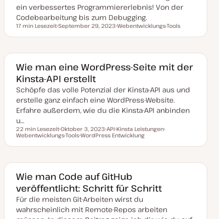
s
ein verbessertes Programmiererlebnis! Von der
i
Codebearbeitung bis zum Debugging.
e
r
17 min Lesezeit
September 29, 2023
Webentwicklungs-Tools
Lesezeit
t
D
T
a
h
t
e
u
m
m
a
a
Wie man eine WordPress-Seite mit der
k
Kinsta-API erstellt
t
u
Schöpfe das volle Potenzial der Kinsta-API aus und
a
l
erstelle ganz einfach eine WordPress-Website.
i
s
Erfahre außerdem, wie du die Kinsta-API anbinden
i
u…
e
r
22 min Lesezeit
Oktober 3, 2023
API
Kinsta Leistungen
t
Lesezeit
Webentwicklungs-Tools
D
WordPress Entwicklung
T
T
T
a
T
h
h
h
t
h
e
e
e
u
e
m
m
m
m
m
a
a
a
a
a
k
Wie man Code auf GitHub
t
veröffentlicht: Schritt für Schritt
u
a
Für die meisten Git-Arbeiten wirst du
l
i
wahrscheinlich mit Remote-Repos arbeiten
s
i