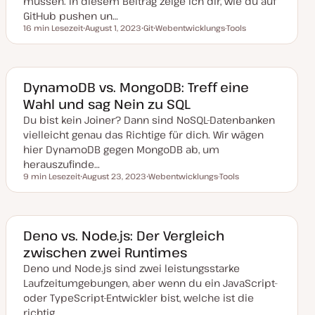
müssen. In diesem Beitrag zeige ich dir, wie du auf
e
GitHub pushen un…
r
t
16 min Lesezeit
August 1, 2023
Git
Webentwicklungs-Tools
Lesezeit
D
T
T
a
h
h
t
e
e
u
m
m
m
a
a
a
DynamoDB vs. MongoDB: Treff eine
k
Wahl und sag Nein zu SQL
t
u
Du bist kein Joiner? Dann sind NoSQL-Datenbanken
a
l
vielleicht genau das Richtige für dich. Wir wägen
i
s
hier DynamoDB gegen MongoDB ab, um
i
herauszufinde…
e
r
9 min Lesezeit
August 23, 2023
Webentwicklungs-Tools
Lesezeit
t
D
T
a
h
t
e
u
m
m
a
a
Deno vs. Node.js: Der Vergleich
k
zwischen zwei Runtimes
t
u
Deno und Node.js sind zwei leistungsstarke
a
l
Laufzeitumgebungen, aber wenn du ein JavaScript-
i
s
oder TypeScript-Entwickler bist, welche ist die
i
richtig…
e