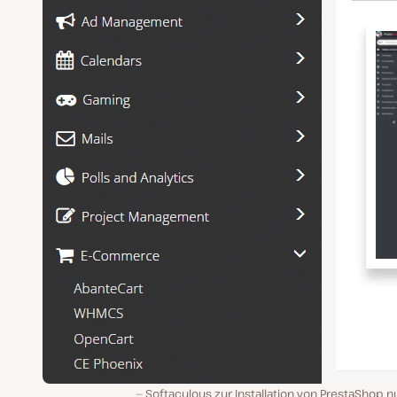
Softaculous zur Installation von PrestaShop 