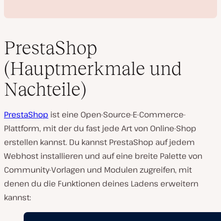
PrestaShop
(Hauptmerkmale und
V
Nachteile)
i
d
e
o
PrestaShop
ist eine Open-Source-E-Commerce-
a
b
Plattform, mit der du fast jede Art von Online-Shop
s
erstellen kannst. Du kannst PrestaShop auf jedem
p
i
Webhost installieren und auf eine breite Palette von
e
l
Community-Vorlagen und Modulen zugreifen, mit
e
n
denen du die Funktionen deines Ladens erweitern
kannst: