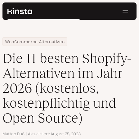
Navig
Kinsta®
Suchen
Plattform
Lösungen
Anmelden
Kostenlos testen
Home
Ressourcen Center
Die 11 besten Shopify-Alternativen im Jahr 2024 (kostenlos, kos
WooCommerce-Alternativen
Preise
Ressourcen
Die 11 besten Shopify-
Kontakt
Alternativen im Jahr
2026 (kostenlos,
kostenpflichtig und
Open Source)
Autor
Matteo Duò
Aktualisiert
August 25, 2023