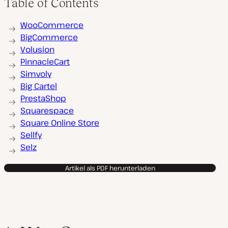
Table of Contents
WooCommerce
BigCommerce
Volusion
PinnacleCart
Simvoly
Big Cartel
PrestaShop
Squarespace
Square Online Store
Sellfy
Selz
Artikel als PDF herunterladen