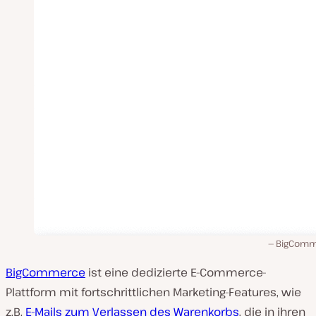
BigComm
BigCommerce
ist eine dedizierte E-Commerce-
Plattform mit fortschrittlichen Marketing-Features, wie
z.B.
E-Mails zum Verlassen des Warenkorbs
, die in ihren