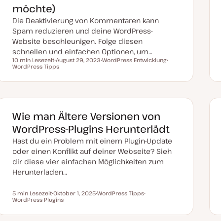
möchte)
Die Deaktivierung von Kommentaren kann
Spam reduzieren und deine WordPress-
Website beschleunigen. Folge diesen
schnellen und einfachen Optionen, um…
10 min Lesezeit
August 29, 2023
WordPress Entwicklung
Lesezeit
WordPress Tipps
D
T
T
a
h
h
t
e
e
u
m
m
m
a
a
a
k
t
Wie man Ältere Versionen von
u
a
WordPress-Plugins Herunterlädt
l
i
Hast du ein Problem mit einem Plugin-Update
s
i
oder einen Konflikt auf deiner Webseite? Sieh
e
dir diese vier einfachen Möglichkeiten zum
r
t
Herunterladen…
5 min Lesezeit
Oktober 1, 2025
WordPress Tipps
Lesezeit
WordPress-Plugins
D
T
T
a
h
h
t
e
e
u
m
m