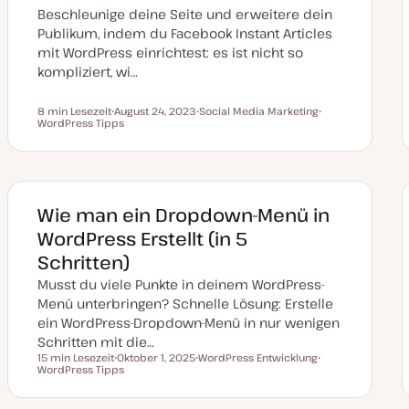
Beschleunige deine Seite und erweitere dein
Publikum, indem du Facebook Instant Articles
mit WordPress einrichtest: es ist nicht so
kompliziert, wi…
8 min Lesezeit
August 24, 2023
Social Media Marketing
Lesezeit
WordPress Tipps
D
T
T
a
h
h
t
e
e
u
m
m
m
a
a
a
k
t
Wie man ein Dropdown-Menü in
u
a
WordPress Erstellt (in 5
l
i
Schritten)
s
i
Musst du viele Punkte in deinem WordPress-
e
r
Menü unterbringen? Schnelle Lösung: Erstelle
t
ein WordPress-Dropdown-Menü in nur wenigen
Schritten mit die…
15 min Lesezeit
Oktober 1, 2025
WordPress Entwicklung
Lesezeit
WordPress Tipps
D
T
T
a
h
h
t
e
e
u
m
m