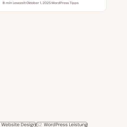
8 min Lesezeit
Oktober 1, 2025
WordPress Tipps
Lesezeit
D
T
a
h
t
e
u
m
m
a
a
k
t
u
a
l
i
s
i
e
r
t
 Website Design
52
WordPress Leistung