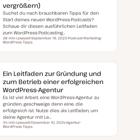
vergrößern)
Suchst du nach brauchbaren Tipps für den
Start deines neuen WordPress-Podcasts?
Schaue dir diesen ausführlichen Leitfaden
zum WordPress-Podcasting…
28 min Lesezeit
September 19, 2023
Podcast-Marketing
Lesezeit
WordPress Tipps
D
T
T
a
h
h
t
e
e
u
m
m
m
a
a
a
k
t
Ein Leitfaden zur Gründung und
u
a
zum Betrieb einer erfolgreichen
l
i
WordPress-Agentur
s
i
Es ist viel Arbeit, eine WordPress-Agentur zu
e
r
gründen, geschweige denn eine, die
t
erfolgreich ist. Nutze dies als Leitfaden, um
deine Agentur mit Le…
34 min Lesezeit
Dezember 10, 2024
Agentur
Lesezeit
WordPress Tipps
D
T
T
a
h
h
t
e
e
u
m
m