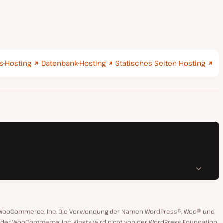
-Hosting
Datenbank-Hosting
Statisches Seiten Hosting
n WooCommerce, Inc. Die Verwendung der Namen WordPress®, Woo® und
 oder WooCommerce, Inc. Kinsta wird nicht von der WordPress Foundation