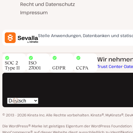
Recht und Datenschutz
Impressum
Stelle Anwendungen, Datenbanken und statis
Wir nehmen 
SOC 2
ISO
Trust Center
Dat
Type II
27001
GDPR
CCPA
Spräche
ändern
© 2013 - 2026 Kinsta Inc. Alle Rechte vorbehalten.
Kinsta®, MyKinsta®, Dev
Die WordPress®-Marke ist geistiges Eigentum der WordPress Foundati
WooCommerce® auf dieser Website dient ausschließlich zu Identifikatio