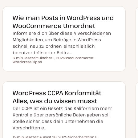
m
a
a
a
k
t
Wie man Posts in WordPress und
u
a
WooCommerce Umordnet
l
i
Informiere dich über diese 4 verschiedenen
s
i
Möglichkeiten, um Beiträge in WordPress
e
schnell neu zu ordnen, einschließlich
r
t
benutzerdefinierter Beitra…
6 min Lesezeit
Oktober 1, 2025
WooCommerce
Lesezeit
WordPress Tipps
D
T
T
a
h
h
t
e
e
u
m
m
m
a
a
a
k
t
WordPress CCPA Konformität:
u
a
Alles, was du wissen musst
l
i
Der CCPA ist ein Gesetz, das Kaliforniern mehr
s
i
Kontrolle über persönliche Daten geben soll.
e
Stelle sicher, dass dein Unternehmen die
r
t
Vorschriften e…
15 min Lesezeit
August 28, 2025
Sicherheitstipps