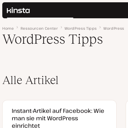
Kinsta®
Suchen
Plattform
Home
Seite 6
Ressourcen Center
WordPress Tipps
WordPress
Lösungen
Anmelden
WordPress Tipps
Preise
Ressourcen
Kontakt
Alle Artikel
Instant-Artikel auf Facebook: Wie
man sie mit WordPress
einrichtet