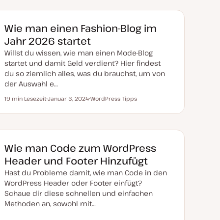
m
a
a
a
k
t
Wie man einen Fashion-Blog im
u
a
Jahr 2026 startet
l
i
Willst du wissen, wie man einen Mode-Blog
s
i
startet und damit Geld verdient? Hier findest
e
du so ziemlich alles, was du brauchst, um von
r
t
der Auswahl e…
19 min Lesezeit
Januar 3, 2024
WordPress Tipps
Lesezeit
D
T
a
h
t
e
u
m
m
a
a
k
Wie man Code zum WordPress
t
u
Header und Footer Hinzufügt
a
l
Hast du Probleme damit, wie man Code in den
i
s
WordPress Header oder Footer einfügt?
i
Schaue dir diese schnellen und einfachen
e
r
Methoden an, sowohl mit…
t