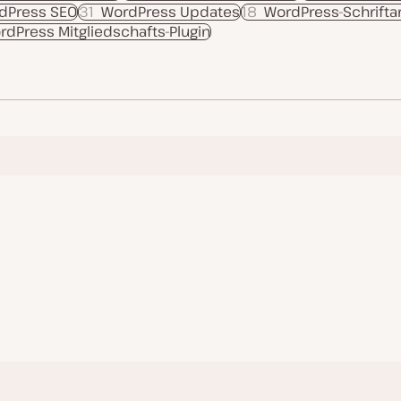
dPress SEO
31
WordPress Updates
18
WordPress-Schrifta
rdPress Mitgliedschafts-Plugin