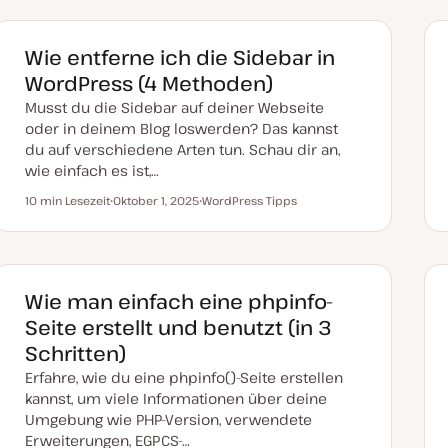
m
a
a
a
k
t
Wie entferne ich die Sidebar in
u
a
WordPress (4 Methoden)
l
i
Musst du die Sidebar auf deiner Webseite
s
i
oder in deinem Blog loswerden? Das kannst
e
du auf verschiedene Arten tun. Schau dir an,
r
t
wie einfach es ist,…
10 min Lesezeit
Oktober 1, 2025
WordPress Tipps
Lesezeit
D
T
a
h
t
e
u
m
m
a
a
k
Wie man einfach eine phpinfo-
t
u
Seite erstellt und benutzt (in 3
a
l
Schritten)
i
s
Erfahre, wie du eine phpinfo()-Seite erstellen
i
e
kannst, um viele Informationen über deine
r
Umgebung wie PHP-Version, verwendete
t
Erweiterungen, EGPCS-…