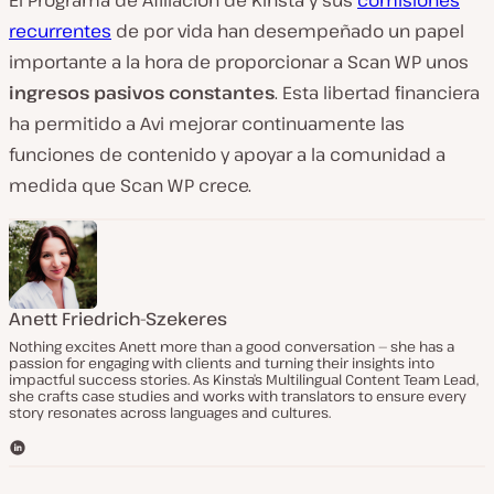
El Programa de Afiliación de Kinsta y sus
comisiones
recurrentes
de por vida han desempeñado un papel
importante a la hora de proporcionar a Scan WP unos
ingresos pasivos constantes
. Esta libertad financiera
ha permitido a Avi mejorar continuamente las
funciones de contenido y apoyar a la comunidad a
medida que Scan WP crece.
Anett Friedrich-Szekeres
Nothing excites Anett more than a good conversation — she has a
passion for engaging with clients and turning their insights into
impactful success stories. As Kinsta’s Multilingual Content Team Lead,
she crafts case studies and works with translators to ensure every
story resonates across languages and cultures.
L
i
n