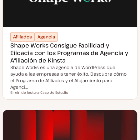
Afiliados
Agencia
Shape Works Consigue Facilidad y
Eficacia con los Programas de Agencia y
Afiliación de Kinsta
Shape Works es una agencia de WordPress que
ayuda a las empresas a tener éxito. Descubre cómo
el Programa de Afiliados y el Alojamiento para
Agenci…
5 min de lectura
Caso de Estudio
Tiempo de lectura
T
i
p
o
d
e
p
o
s
t