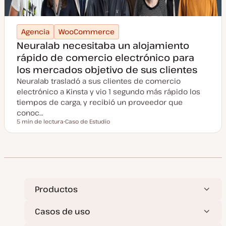
Agencia
WooCommerce
Neuralab necesitaba un alojamiento
rápido de comercio electrónico para
los mercados objetivo de sus clientes
Neuralab trasladó a sus clientes de comercio
electrónico a Kinsta y vio 1 segundo más rápido los
tiempos de carga, y recibió un proveedor que
conoc…
5 min de lectura
Caso de Estudio
Tiempo de lectura
T
i
p
o
d
e
p
o
s
t
Productos
Casos de uso