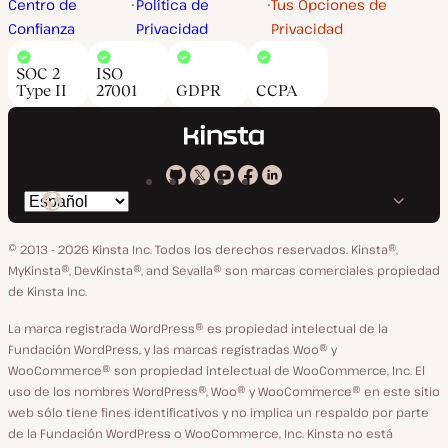
Centro de
Política de
Tus Opciones de
Confianza
Privacidad
Privacidad
SOC 2
ISO
Type II
27001
GDPR
CCPA
Kinsta
Kinsta
Kinsta
Kinsta
Kinsta
Cambiar
en
en
en
en
en
idioma
GitHub
X
YouTube
Facebook
LinkedIn
© 2013 - 2026 Kinsta Inc. Todos los derechos reservados.
Kinsta®,
MyKinsta®, DevKinsta®, and Sevalla® son marcas comerciales propiedad
de Kinsta Inc.
La marca registrada WordPress® es propiedad intelectual de la
Fundación WordPress, y las marcas registradas Woo® y
WooCommerce® son propiedad intelectual de WooCommerce, Inc. El
uso de los nombres WordPress®, Woo® y WooCommerce® en este sitio
web sólo tiene fines identificativos y no implica un respaldo por parte
de la Fundación WordPress o WooCommerce, Inc. Kinsta no está