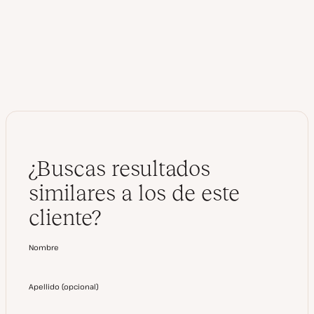
k
e
d
I
n
¿Buscas resultados
similares a los de este
cliente?
Nombre
Apellido
(
opcional
)