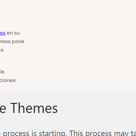
ess
en su
Press pone
da
le
ciones: