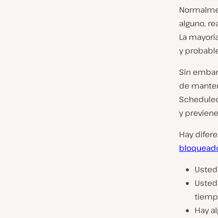
Normalmen
alguno, re
La mayorí
y probable
Sin embar
de manteni
Scheduled
y previene
Hay difer
bloquead
Usted
Usted
tiempo
Hay a