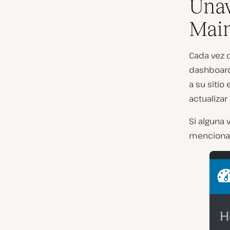
Unav
Main
Cada vez q
dashboar
a su sitio
actualizar
Si alguna 
menciona 