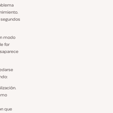
roblema
enimiento.
s segundos
 en modo
e for
esaparece
uedarse
ndo:
ización.
ismo
ón que