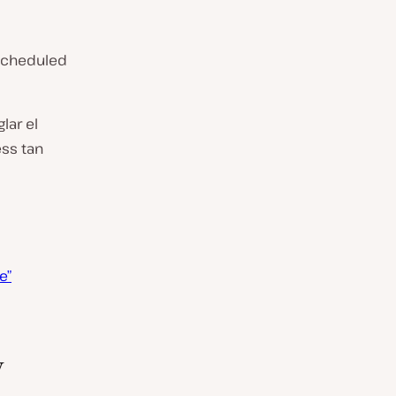
 Scheduled
lar el
ess tan
e”
y