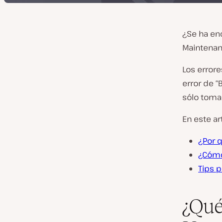
¿Se ha enc
Maintenanc
Los errore
error de “
sólo toma
En este ar
¿Por 
¿Cómo 
Tips 
¿Qué