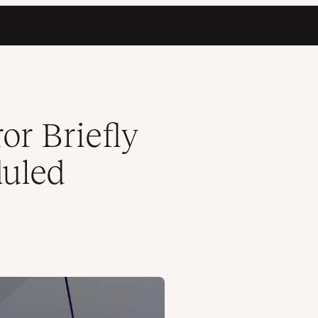
enance?
or Briefly
duled