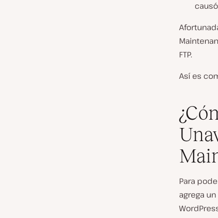
causó 
Afortunada
Maintenan
FTP.
Así es co
¿Cóm
Unav
Main
Para pode
agrega un
WordPress