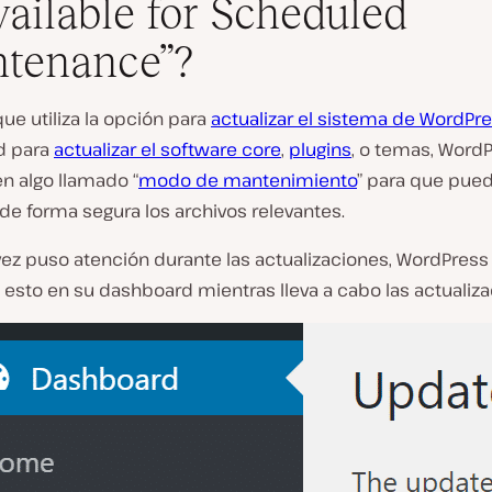
ailable for Scheduled
tenance”?
ue utiliza la opción para
actualizar el sistema de WordPr
d para
actualizar el software core
,
plugins
, o temas, Word
 en algo llamado “
modo de mantenimiento
” para que pue
 de forma segura los archivos relevantes.
vez puso atención durante las actualizaciones, WordPress 
esto en su dashboard mientras lleva a cabo las actualiza