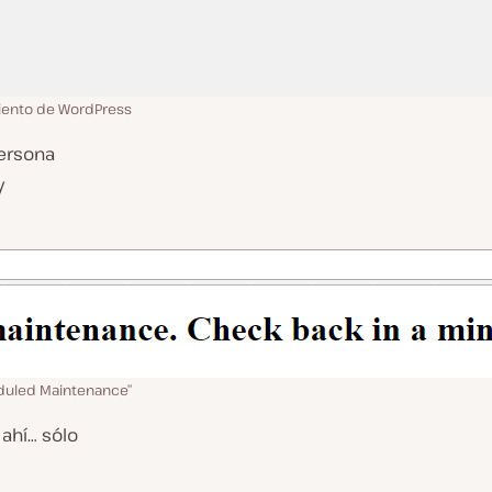
iento de WordPress
persona
y
eduled Maintenance”
 ahí… sólo