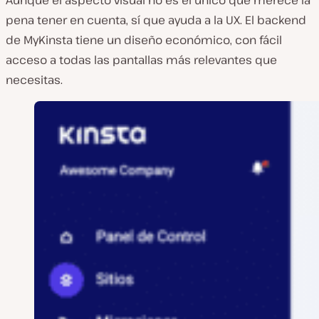
pena tener en cuenta, sí que ayuda a la UX. El backend
de MyKinsta tiene un diseño económico, con fácil
acceso a todas las pantallas más relevantes que
necesitas.