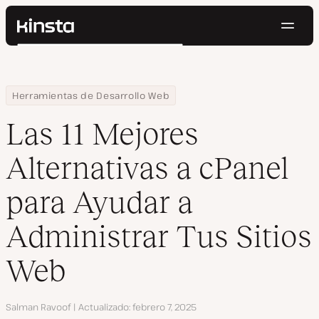
Naveg
Kinsta®
Buscar
Plataforma
Soluciones
Iniciar Sesión
Pruébalo gratis
Home
Centro de Recursos
Blog
Las 11 Mejores Alternativas a cPanel para Ayudar a Administrar Tu
Herramientas de Desarrollo Web
Precios
Recursos
Las 11 Mejores
Contacto
Alternativas a cPanel
para Ayudar a
Administrar Tus Sitios
Web
Autor
Salman Ravoof
Actualizado
febrero 7, 2025