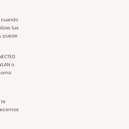
n cuando
lizas tus
a, puede
NNECTED
 WLAN o
a como
 te
mpecemos