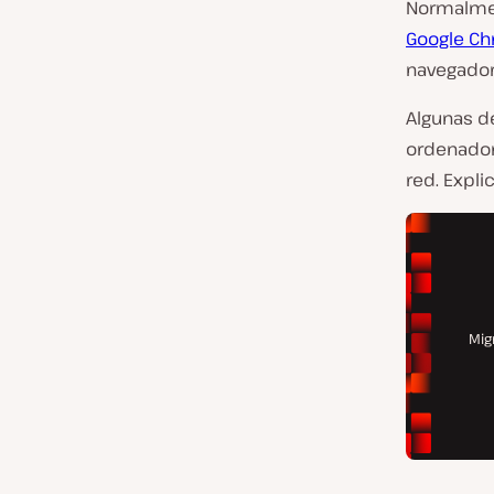
Normalmen
Google C
navegador
Algunas d
ordenador
red. Expli