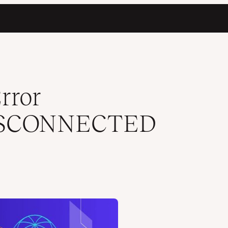
s)
rror
ISCONNECTED