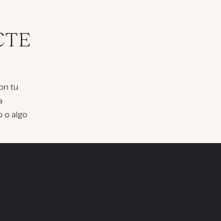
CTE
on tu
a
 o algo