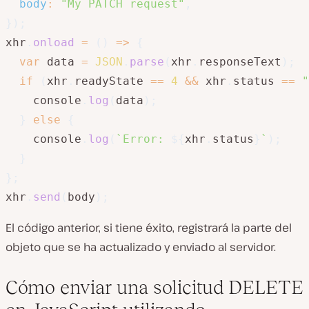
body
:
"My PATCH request"
,
}
)
;
xhr
.
onload
=
(
)
=>
{
var
 data 
=
JSON
.
parse
(
xhr
.
responseText
)
;
if
(
xhr
.
readyState 
==
4
&&
 xhr
.
status 
==
"
    console
.
log
(
data
)
;
}
else
{
    console
.
log
(
`
Error: 
${
xhr
.
status
}
`
)
;
}
}
;
xhr
.
send
(
body
)
;
El código anterior, si tiene éxito, registrará la parte del
objeto que se ha actualizado y enviado al servidor.
Cómo enviar una solicitud DELETE