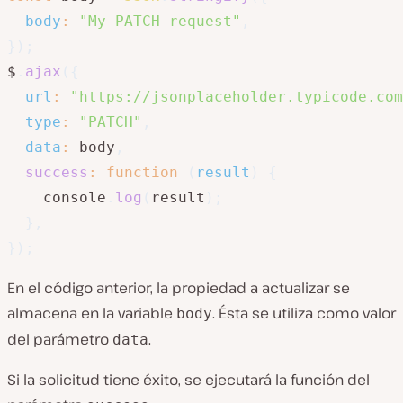
body
:
"My PATCH request"
,
}
)
;
$
.
ajax
(
{
url
:
"https://jsonplaceholder.typicode.com
type
:
"PATCH"
,
data
:
 body
,
success
:
function
(
result
)
{
    console
.
log
(
result
)
;
}
,
}
)
;
En el código anterior, la propiedad a actualizar se
almacena en la variable
. Ésta se utiliza como valor
body
del parámetro
.
data
Si la solicitud tiene éxito, se ejecutará la función del