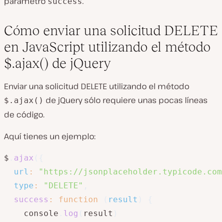
parámetro
.
success
Cómo enviar una solicitud DELETE
en JavaScript utilizando el método
$.ajax() de jQuery
Enviar una solicitud DELETE utilizando el método
de jQuery sólo requiere unas pocas líneas
$.ajax()
de código.
Aquí tienes un ejemplo:
$
.
ajax
(
{
url
:
"https://jsonplaceholder.typicode.com
type
:
"DELETE"
,
success
:
function
(
result
)
{
    console
.
log
(
result
)