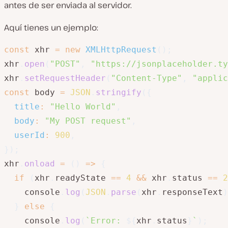
antes de ser enviada al servidor.
Aquí tienes un ejemplo:
const
 xhr 
=
new
XMLHttpRequest
(
)
;
xhr
.
open
(
"POST"
,
"https://jsonplaceholder.ty
xhr
.
setRequestHeader
(
"Content-Type"
,
"applic
const
 body 
=
JSON
.
stringify
(
{
title
:
"Hello World"
,
body
:
"My POST request"
,
userId
:
900
,
}
)
;
xhr
.
onload
=
(
)
=>
{
if
(
xhr
.
readyState 
==
4
&&
 xhr
.
status 
==
2
    console
.
log
(
JSON
.
parse
(
xhr
.
responseText
)
}
else
{
    console
.
log
(
`
Error: 
${
xhr
.
status
}
`
)
;