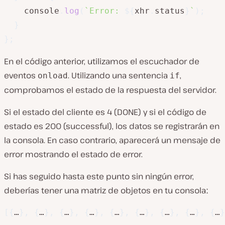
    console
.
log
(
`
Error: 
${
xhr
.
status
}
`
)
;
}
}
;
En el código anterior, utilizamos el escuchador de
eventos
. Utilizando una sentencia
,
onload
if
comprobamos el estado de la respuesta del servidor.
Si el estado del cliente es 4 (DONE) y si el código de
estado es 200 (successful), los datos se registrarán en
la consola. En caso contrario, aparecerá un mensaje de
error mostrando el estado de error.
Si has seguido hasta este punto sin ningún error,
deberías tener una matriz de objetos en tu consolaː
[
{
…
}
,
{
…
}
,
{
…
}
,
{
…
}
,
{
…
}
,
{
…
}
,
{
…
}
,
{
…
}
,
{
…
}