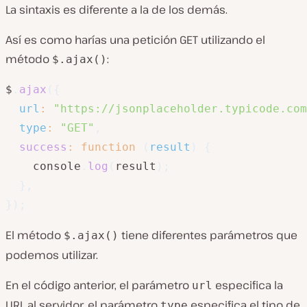
La sintaxis es diferente a la de los demás.
Así es como harías una petición GET utilizando el
método
:
$.ajax()
$
.
ajax
(
{
url
:
"https://jsonplaceholder.typicode.com
type
:
"GET"
,
success
:
function
(
result
)
{
    console
.
log
(
result
)
;
}
,
}
)
;
El método
tiene diferentes parámetros que
$.ajax()
podemos utilizar.
En el código anterior, el parámetro
especifica la
url
URL al servidor, el parámetro
especifica el tipo de
type