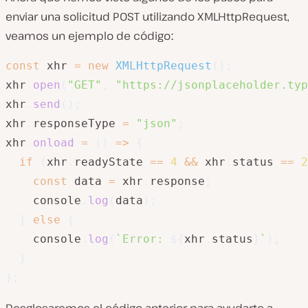
enviar una solicitud POST utilizando XMLHttpRequest,
veamos un ejemplo de códigoː
const
 xhr 
=
new
XMLHttpRequest
(
)
;
xhr
.
open
(
"GET"
,
"https://jsonplaceholder.typ
xhr
.
send
(
)
;
xhr
.
responseType 
=
"json"
;
xhr
.
onload
=
(
)
=>
{
if
(
xhr
.
readyState 
==
4
&&
 xhr
.
status 
==
2
const
 data 
=
 xhr
.
response
;
    console
.
log
(
data
)
;
}
else
{
    console
.
log
(
`
Error: 
${
xhr
.
status
}
`
)
;
}
}
;
Desglosaremos el código anterior para ayudarte a