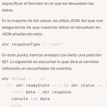
especificar el formato en el que se devuelven los
datos.
En la mayoría de los casos, se utiliza JSON. Así que nos
aseguramos de que nuestros datos se devuelvan en
JSON añadiendo esto:
xhr
.
responseType 
=
"json"
;
En este punto, hemos enviado con éxito una petición
GET. Lo siguiente es escuchar lo que dice el servidor
utilizando un escuchador de eventos:
xhr
.
onload
=
(
)
=>
{
if
(
xhr
.
readyState 
==
4
&&
 xhr
.
status 
==
2
const
 data 
=
 xhr
.
response
;
    console
.
log
(
data
)
;
}
else
{