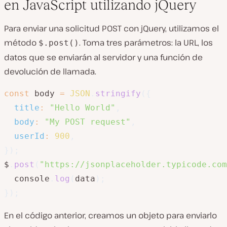
en JavaScript utilizando jQuery
Para enviar una solicitud POST con jQuery, utilizamos el
método
. Toma tres parámetros: la URL, los
$.post()
datos que se enviarán al servidor y una función de
devolución de llamada.
const
 body 
=
JSON
.
stringify
(
{
title
:
"Hello World"
,
body
:
"My POST request"
,
userId
:
900
,
}
)
;
$
.
post
(
"https://jsonplaceholder.typicode.com
  console
.
log
(
data
)
;
}
)
;
En el código anterior, creamos un objeto para enviarlo