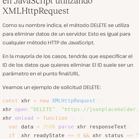
en JavaScript utilizando
XMLHttpRequest
Como su nombre indica, el método DELETE se utiliza
para eliminar datos de un servidor. Esto es igual para
cualquier método HTTP de JavaScript.
En la mayoría de los casos, tendrás que especificar el
ID de los datos que quieres eliminar. El ID suele ser un
parámetro en el punto final/URL.
Veamos un ejemplo de solicitud DELETEː
const
 xhr 
=
new
XMLHttpRequest
(
)
;
xhr
.
open
(
"DELETE"
,
"https://jsonplaceholder.
xhr
.
onload
=
function
(
)
{
var
 data 
=
JSON
.
parse
(
xhr
.
responseText
)
;
if
(
xhr
.
readyState 
==
4
&&
 xhr
.
status 
==
"