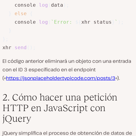
    console
.
log
(
data
)
;
}
else
{
    console
.
log
(
`
Error: 
${
xhr
.
status
}
`
)
;
}
}
;
xhr
.
send
(
)
;
El código anterior eliminará un objeto con una entrada
con el ID 3 especificado en el endpoint
(«
https://jsonplaceholder.typicode.com/posts/3
«).
2. Cómo hacer una petición
HTTP en JavaScript con
jQuery
jQuery simplifica el proceso de obtención de datos de