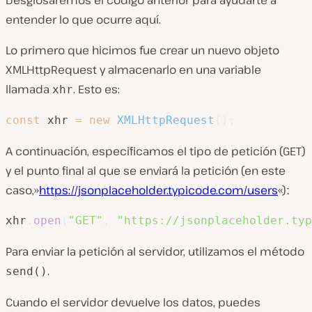
entender lo que ocurre aquí.
Lo primero que hicimos fue crear un nuevo objeto
XMLHttpRequest y almacenarlo en una variable
llamada
. Esto es:
xhr
const
 xhr 
=
new
XMLHttpRequest
(
)
;
A continuación, especificamos el tipo de petición (GET)
y el punto final al que se enviará la petición (en este
caso,»
https://jsonplaceholder.typicode.com/users
«)ː
xhr
.
open
(
"GET"
,
"https://jsonplaceholder.typ
Para enviar la petición al servidor, utilizamos el método
.
send()
Cuando el servidor devuelve los datos, puedes