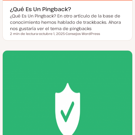
¿Qué Es Un Pingback?
¿Qué Es Un Pingback? En otro artículo de la base de
conocimiento hemos hablado de trackbacks. Ahora
nos gustaría ver el tema de pingbacks
2 min de lectura
octubre 1, 2025
Consejos WordPress
Tiempo de lectura
F
T
e
e
c
m
h
a
a
a
c
t
u
a
l
i
z
a
d
a