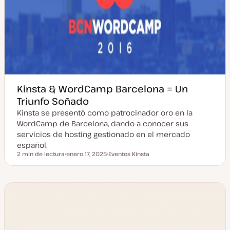
Kinsta & WordCamp Barcelona = Un
Triunfo Soñado
Kinsta se presentó como patrocinador oro en la
WordCamp de Barcelona, dando a conocer sus
servicios de hosting gestionado en el mercado
español.
2 min de lectura
enero 17, 2025
Eventos Kinsta
Tiempo de lectura
F
T
e
e
c
m
h
a
a
a
c
t
u
a
l