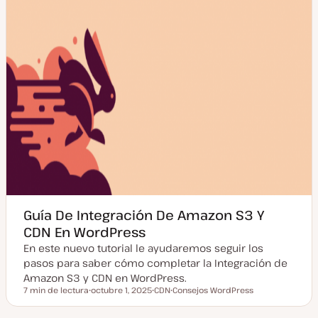
d
a
Guía De Integración De Amazon S3 Y
CDN En WordPress
En este nuevo tutorial le ayudaremos seguir los
pasos para saber cómo completar la Integración de
Amazon S3 y CDN en WordPress.
7 min de lectura
octubre 1, 2025
CDN
Consejos WordPress
Tiempo de lectura
F
T
T
e
e
e
c
m
m