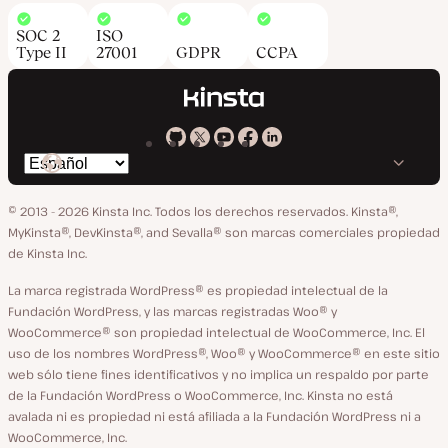
SOC 2
ISO
Type II
27001
GDPR
CCPA
Kinsta
Kinsta
Kinsta
Kinsta
Kinsta
Cambiar
en
en
en
en
en
idioma
GitHub
X
YouTube
Facebook
LinkedIn
© 2013 - 2026 Kinsta Inc. Todos los derechos reservados.
Kinsta®,
MyKinsta®, DevKinsta®, and Sevalla® son marcas comerciales propiedad
de Kinsta Inc.
La marca registrada WordPress® es propiedad intelectual de la
Fundación WordPress, y las marcas registradas Woo® y
WooCommerce® son propiedad intelectual de WooCommerce, Inc. El
uso de los nombres WordPress®, Woo® y WooCommerce® en este sitio
web sólo tiene fines identificativos y no implica un respaldo por parte
de la Fundación WordPress o WooCommerce, Inc. Kinsta no está
avalada ni es propiedad ni está afiliada a la Fundación WordPress ni a
WooCommerce, Inc.