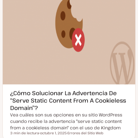
d
a
¿Cómo Solucionar La Advertencia De
“Serve Static Content From A Cookieless
Domain”?
Vea cuáles son sus opciones en su sitio WordPress
cuando recibe la advertencia "serve static content
from a cookieless domain" con el uso de Kingdom
3 min de lectura
octubre 1, 2025
Errores del Sitio Web
Tiempo de lectura
F
T