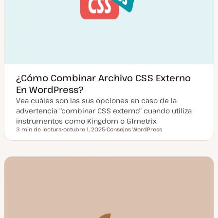
¿Cómo Combinar Archivo CSS Externo
En WordPress?
Vea cuáles son las sus opciones en caso de la
advertencia "combinar CSS externo" cuando utiliza
instrumentos como Kingdom o GTmetrix
3 min de lectura
octubre 1, 2025
Consejos WordPress
Tiempo de lectura
F
T
e
e
c
m
h
a
a
a
c
t
u
a
l
i
z
a