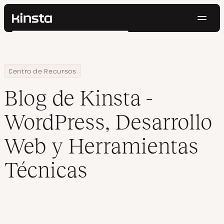
Naveg
Kinsta®
Buscar
Plataforma
Soluciones
Iniciar Sesión
Pruébalo gratis
Precios
Home
Blog
Centro de Recursos
Recursos
Blog de Kinsta -
Contacto
WordPress, Desarrollo
Web y Herramientas
Técnicas