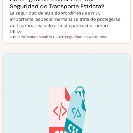
Seguridad de Transporte Estricta?
La seguridad de su sitio WordPress es muy
importante, especialmente si se trata de protegerse
de hackers. Lea este artículo para saber cómo
Utiliza…
6 min de lectura
octubre 1, 2025
Seguridad en WordPress
Tiempo de lectura
F
T
e
e
c
m
h
a
a
a
c
t
u
a
l
i
z
a
d
a