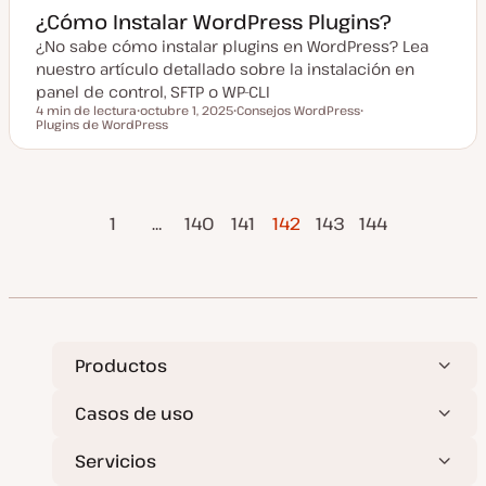
¿Cómo Instalar WordPress Plugins?
¿No sabe cómo instalar plugins en WordPress? Lea
nuestro artículo detallado sobre la instalación en
panel de control, SFTP o WP-CLI
4 min de lectura
octubre 1, 2025
Consejos WordPress
Tiempo de lectura
Plugins de WordPress
F
T
T
e
e
e
c
m
m
h
a
a
a
a
ágina
Página
Paginación
c
1
…
140
141
142
143
144
t
Anterior
siguient
u
a
de
l
i
z
entradas
a
d
a
Productos
Casos de uso
Servicios