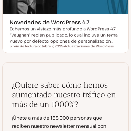
Novedades de WordPress 4.7
Echemos un vistazo más profundo a WordPress 4.7
"Vaughan" recién publicado, lo cual incluye un tema
nuevo por defecto, opciones de personalización…
5 min de lectura
octubre 7, 2025
Actualizaciones de WordPress
Tiempo de lectura
F
T
e
e
c
m
h
a
a
a
c
t
u
¿Quiere saber cómo hemos
a
l
i
aumentado nuestro tráfico en
z
a
más de un 1000%?
d
a
¡Únete a más de 165.000 personas que
reciben nuestro newsletter mensual con