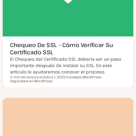
Chequeo De SSL – Cómo Verificar Su
Certificado SSL
El Chequeo del Certificado SSL debería ser un paso
importante después de instalar su SSL. En este
artículo le ayudaremos conocer el proceso.
3 min de lectura
octubre 1, 2025
Consejos WordPress
Tiempo de lectura
Seguridad en WordPress
F
T
T
e
e
e
c
m
m
h
a
a
a
a
c
t
u
a
l
i
z
a