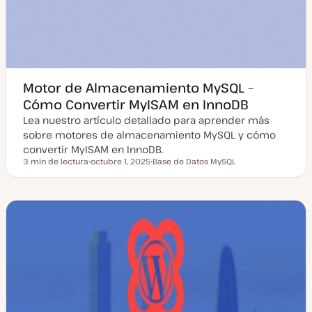
Motor de Almacenamiento MySQL –
Cómo Convertir MyISAM en InnoDB
Lea nuestro artículo detallado para aprender más
sobre motores de almacenamiento MySQL y cómo
convertir MyISAM en InnoDB.
3 min de lectura
octubre 1, 2025
Base de Datos MySQL
Tiempo de lectura
F
T
e
e
c
m
h
a
a
a
c
t
u
a
l
i
z
a
d
a