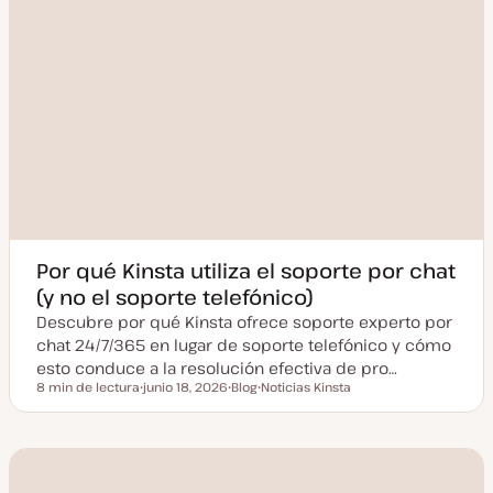
Por qué Kinsta utiliza el soporte por chat
(y no el soporte telefónico)
Descubre por qué Kinsta ofrece soporte experto por
chat 24/7/365 en lugar de soporte telefónico y cómo
esto conduce a la resolución efectiva de pro…
8 min de lectura
junio 18, 2026
Blog
Noticias Kinsta
Tiempo de lectura
F
T
T
e
i
e
c
p
m
h
o
a
a
d
a
e
c
p