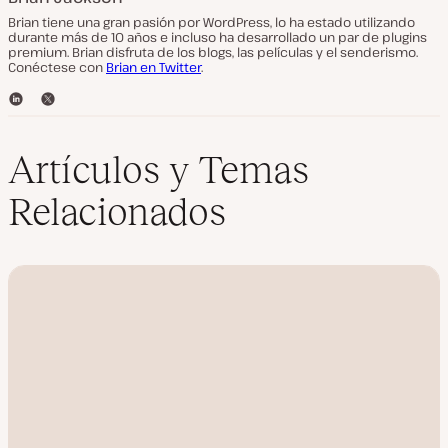
Brian tiene una gran pasión por WordPress, lo ha estado utilizando
durante más de 10 años e incluso ha desarrollado un par de plugins
premium. Brian disfruta de los blogs, las películas y el senderismo.
Conéctese con
Brian en Twitter
.
L
T
i
w
n
i
k
t
Artículos y Temas
e
t
d
e
Relacionados
I
r
n