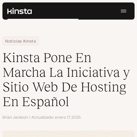
Naveg
Kinsta®
Buscar
Plataforma
Soluciones
Iniciar Sesión
Pruébalo gratis
Home
Centro de Recursos
Blog
Kinsta Pone En Marcha La Iniciativa y Sitio Web De Hosting En Es
Noticias Kinsta
Precios
Recursos
Kinsta Pone En
Contacto
Marcha La Iniciativa y
Sitio Web De Hosting
En Español
Autor
Brian Jackson
Actualizado
enero 17, 2025