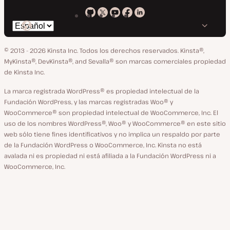
Kinsta
Kinsta
Kinsta
Kinsta
Kinsta
Cambiar
en
en
en
en
en
idioma
GitHub
X
YouTube
Facebook
LinkedIn
© 2013 - 2026 Kinsta Inc. Todos los derechos reservados.
Kinsta®,
MyKinsta®, DevKinsta®, and Sevalla® son marcas comerciales propiedad
de Kinsta Inc.
La marca registrada WordPress® es propiedad intelectual de la
Fundación WordPress, y las marcas registradas Woo® y
WooCommerce® son propiedad intelectual de WooCommerce, Inc. El
uso de los nombres WordPress®, Woo® y WooCommerce® en este sitio
web sólo tiene fines identificativos y no implica un respaldo por parte
de la Fundación WordPress o WooCommerce, Inc. Kinsta no está
avalada ni es propiedad ni está afiliada a la Fundación WordPress ni a
WooCommerce, Inc.