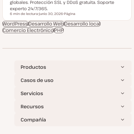
globales. Protección SSL y DDoS gratuita. Soporte
experto 24/7/365.
6 min de lectura
junio 30, 2026
Página
Tiempo de lectura
F
T
e
i
WordPress
Desarrollo Web
Desarrollo local
c
p
Comercio Electrónico
h
PHP
o
a
d
a
e
c
p
t
o
u
s
a
t
l
i
z
Productos
a
d
a
Casos de uso
Servicios
Recursos
Compañía