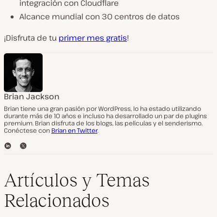
integración con Cloudflare
Alcance mundial con 30 centros de datos
¡Disfruta de tu
primer mes gratis
!
Brian Jackson
Brian tiene una gran pasión por WordPress, lo ha estado utilizando
durante más de 10 años e incluso ha desarrollado un par de plugins
premium. Brian disfruta de los blogs, las películas y el senderismo.
Conéctese con
Brian en Twitter
.
L
T
i
w
n
i
k
t
Artículos y Temas
e
t
d
e
Relacionados
I
r
n