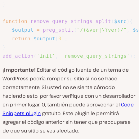
}
function
remove_query_strings_split
(
$src
)
{
$output
=
preg_split
(
"/(&ver|\?ver)/"
,
$s
return
$output
[
0
]
;
}
add_action
(
'init'
,
'remove_query_strings'
)
;
¡Importante!
Editar el código fuente de un tema de
WordPress podría romper su sitio si no se hace
correctamente. Si usted no se siente cómodo
haciendo esto, por favor verifique con un desarrollador
en primer lugar. O, también puede aprovechar el
Code
Snippets plugin
gratuito. Este plugin le permitirá
agregar el código anterior sin tener que preocuparse
de que su sitio se vea afectado.