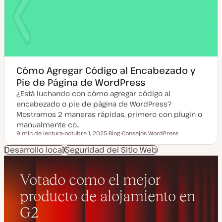
Cómo Agregar Código al Encabezado y
Pie de Página de WordPress
¿Está luchando con cómo agregar código al
encabezado o pie de página de WordPress?
Mostramos 2 maneras rápidas, primero con plugin o
manualmente co…
9 min de lectura
octubre 1, 2025
Blog
Consejos WordPress
Tiempo de lectura
F
T
T
e
i
e
Desarrollo local
Seguridad del Sitio Web
c
p
m
h
o
a
a
d
a
e
c
p
t
o
u
s
a
t
l
i
z