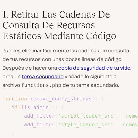
1. Retirar Las Cadenas De
Consulta De Recursos
Estáticos Mediante Código
Puedes eliminar fácilmente las cadenas de consulta
de tus recursos con unas pocas líneas de código.
Después de hacer una
copia de seguridad de tu sitio
,
crea un
tema secundario
y añade lo siguiente al
archivo
de tu tema secundario.
functions.php
function
remove_query_strings
(
)
{
if
(
!
is_admin
(
)
)
{
add_filter
(
'script_loader_src'
,
'remo
add_filter
(
'style_loader_src'
,
'remov
}