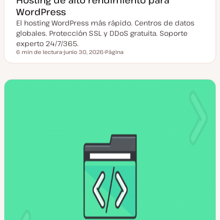
WordPress
El hosting WordPress más rápido. Centros de datos
globales. Protección SSL y DDoS gratuita. Soporte
experto 24/7/365.
6 min de lectura
junio 30, 2026
Página
Tiempo de lectura
F
T
e
i
c
p
h
o
a
d
a
e
c
p
t
o
u
s
a
t
l
i
z
a
d
a