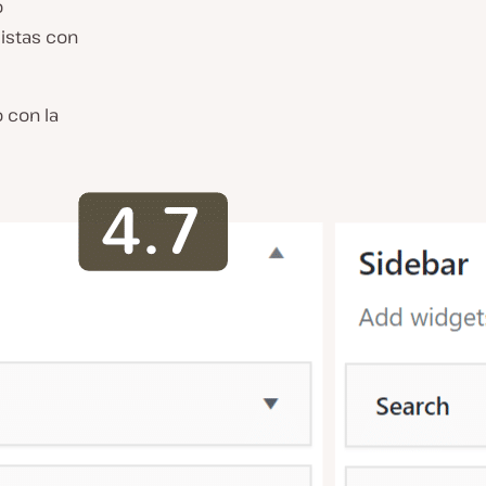
o
listas con
 con la