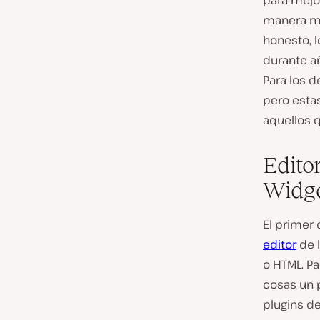
para mejo
manera má
honesto, 
durante añ
Para los 
pero esta
aquellos 
Edito
Widge
El primer
editor
de l
o HTML. Pa
cosas un 
plugins de