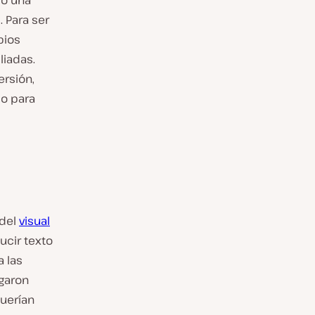
mo una
 Para ser
bios
liadas.
ersión,
so para
 del
visual
ucir texto
 las
garon
querían