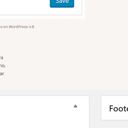
ts en WordPress 4.8
ra
no,
ar