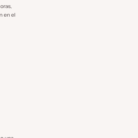
oras,
n en el
s