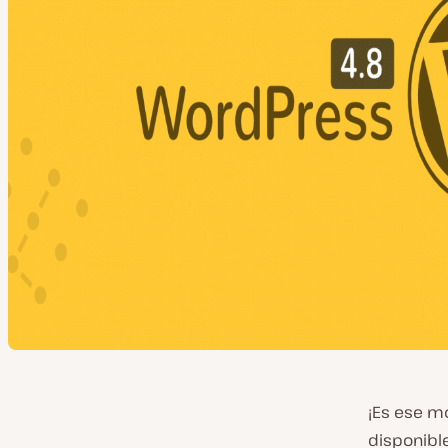
¡Es ese m
disponibl