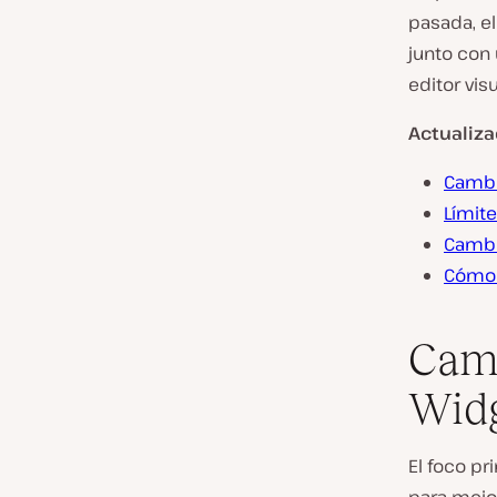
pasada, el
junto con
editor vis
Actualiza
Cambi
Límite
Cambi
Cómo 
Camb
Wid
El foco p