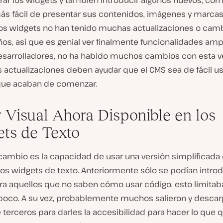
rar los widgets y también introducir algunos nuevos, co
s fácil de presentar sus contenidos, imágenes y marcas.
los widgets no han tenido muchas actualizaciones o cam
os, así que es genial ver finalmente funcionalidades amp
desarrolladores, no ha habido muchos cambios con esta v
s actualizaciones deben ayudar que el CMS sea de fácil u
que acaban de comenzar.
r Visual Ahora Disponible en los
ts de Texto
 cambio es la capacidad de usar una versión simplificada
os widgets de texto. Anteriormente sólo se podían introd
ra aquellos que no saben cómo usar código, esto limitaba
poco. A su vez, probablemente muchos salieron y descar
 terceros para darles la accesibilidad para hacer lo que 