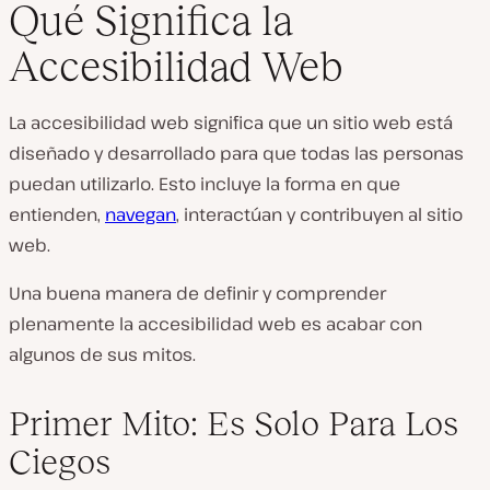
Qué Significa la
Accesibilidad Web
R
e
La accesibilidad web significa que un sitio web está
p
r
diseñado y desarrollado para que todas las personas
o
d
puedan utilizarlo. Esto incluye la forma en que
u
c
entienden,
navegan
, interactúan y contribuyen al sitio
i
web.
r
v
í
Una buena manera de definir y comprender
d
e
plenamente la accesibilidad web es acabar con
o
algunos de sus mitos.
Primer Mito: Es Solo Para Los
Ciegos