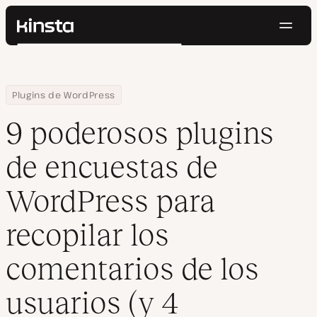
Naveg
Kinsta®
Buscar
Plataforma
Soluciones
Iniciar Sesión
Pruébalo gratis
Home
Centro de Recursos
Blog
9 poderosos plugins de encuestas de WordPress para recopilar 
Plugins de WordPress
Precios
Recursos
9 poderosos plugins
Contacto
de encuestas de
WordPress para
recopilar los
comentarios de los
usuarios (y 4