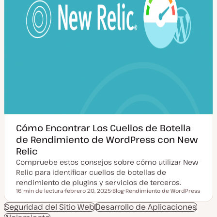
Cómo Encontrar Los Cuellos de Botella
de Rendimiento de WordPress con New
Relic
Compruebe estos consejos sobre cómo utilizar New
Relic para identificar cuellos de botellas de
rendimiento de plugins y servicios de terceros.
16 min de lectura
febrero 20, 2025
Blog
Rendimiento de WordPress
Tiempo de lectura
F
T
T
e
i
e
Seguridad del Sitio Web
Desarrollo de Aplicaciones
c
p
m
h
o
a