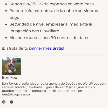
Soporte 24/7/365 de expertos en WordPress
Potente infraestructura en la nube y servidores
edge
Seguridad de nivel empresarial mediante la
integración con Cloudflare
Alcance mundial con 30 centros de datos
¡Disfruta de tu
primer mes gratis
!
Ben Fox
Ben Fox es el cofundador de la agencia de DevOps de WordPress con
sede en Toronto, FlowPress. Sigue a Ben en X @benjaminefox o
puedes ponerte en contacto con él directamente en
ben@flowpress.ca
.
L
T
i
w