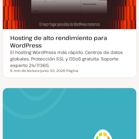
Hosting de alto rendimiento para
WordPress
El hosting WordPress más rápido. Centros de datos
globales. Protección SSL y DDoS gratuita. Soporte
experto 24/7/365.
6 min de lectura
junio 30, 2026
Página
Tiempo de lectura
F
T
e
i
c
p
h
o
a
d
a
e
c
p
t
o
u
s
a
t
l
i
z
a
d
a