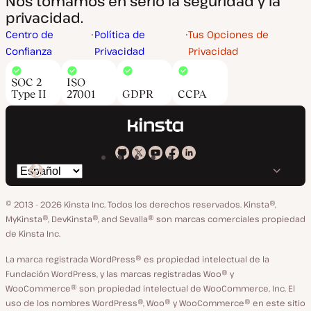
Nos tomamos en serio la seguridad y la
privacidad.
Centro de
Política de
Tus Opciones de
Confianza
Privacidad
Privacidad
SOC 2
ISO
Type II
27001
GDPR
CCPA
Kinsta
Kinsta
Kinsta
Kinsta
Kinsta
Cambiar
en
en
en
en
en
idioma
GitHub
X
YouTube
Facebook
LinkedIn
© 2013 - 2026 Kinsta Inc. Todos los derechos reservados.
Kinsta®,
MyKinsta®, DevKinsta®, and Sevalla® son marcas comerciales propiedad
de Kinsta Inc.
La marca registrada WordPress® es propiedad intelectual de la
Fundación WordPress, y las marcas registradas Woo® y
WooCommerce® son propiedad intelectual de WooCommerce, Inc. El
uso de los nombres WordPress®, Woo® y WooCommerce® en este sitio