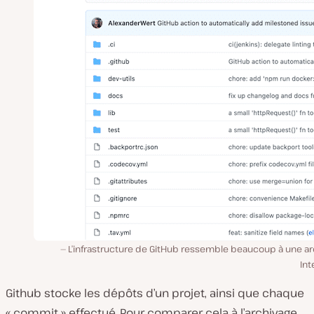
L’infrastructure de GitHub ressemble beaucoup à une ar
Int
Github stocke les dépôts d’un projet, ainsi que chaque
« commit » effectué. Pour comparer cela à l’archivage