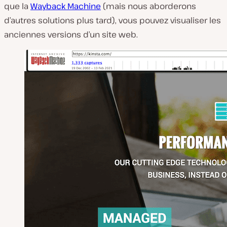
que la
Wayback Machine
(mais nous aborderons
d’autres solutions plus tard), vous pouvez visualiser les
anciennes versions d’un site web.