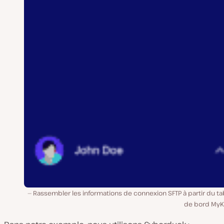
Rassembler les informations de connexion SFTP à partir du t
de bord MyKi