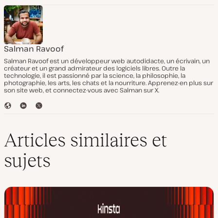
Salman Ravoof
Salman Ravoof est un développeur web autodidacte, un écrivain, un
créateur et un grand admirateur des logiciels libres. Outre la
technologie, il est passionné par la science, la philosophie, la
photographie, les arts, les chats et la nourriture. Apprenez-en plus sur
son site web, et connectez-vous avec Salman sur X.
S
L
T
i
i
w
t
n
i
e
k
t
Articles similaires et
W
e
t
e
d
e
sujets
b
I
r
n