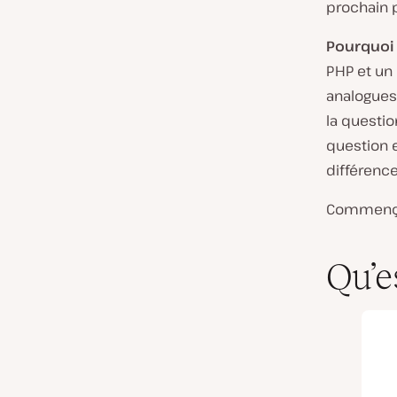
prochain p
Pourquoi
PHP et un
analogues
la questio
question e
différence
Commenç
Qu’e