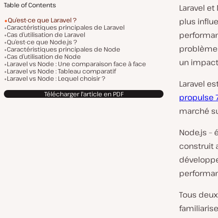
Table of Contents
Laravel et
Qu’est-ce que Laravel ?
plus influe
Caractéristiques principales de Laravel
performan
Cas d’utilisation de Laravel
Qu’est-ce que Node.js ?
problèmes
Caractéristiques principales de Node
Cas d’utilisation de Node
un impact 
Laravel vs Node : Une comparaison face à face
Laravel vs Node : Tableau comparatif
Laravel vs Node : Lequel choisir ?
Laravel e
Télécharger l'article en PDF
propulse 
marché su
Node.js –
construit a
développe
performan
Tous deux
familiaris