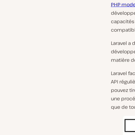
PHP mode
développe
capacités 
compatibl
Laravel a 
développe
matière d
Laravel f
API réguli
pouvez tir
une procé
que de tou