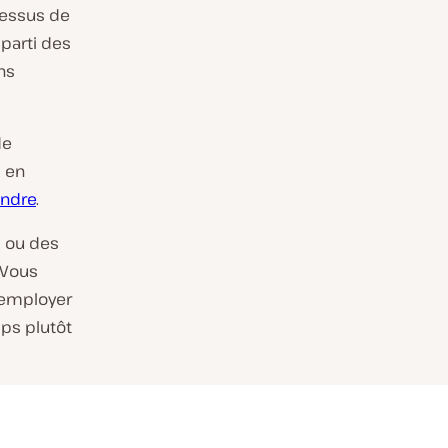
cessus de
parti des
ns
de
s en
indre
.
s ou des
 Vous
 employer
ps plutôt