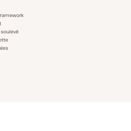
 framework
t
 soulevé
ette
ales