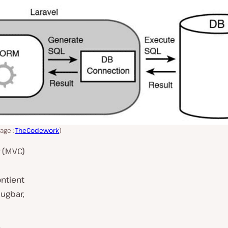
age :
TheCodework
)
r (MVC)
ntient
bugbar,