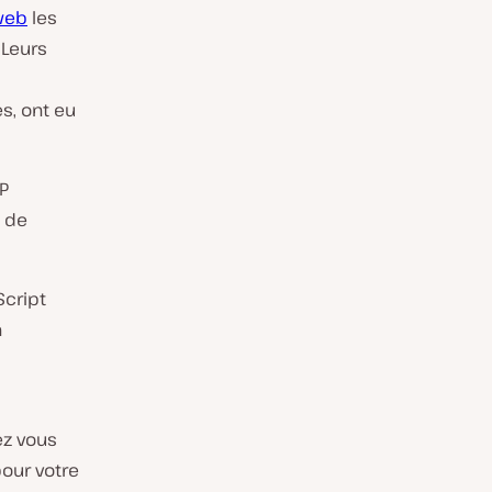
web
les
. Leurs
s, ont eu
P
t de
Script
n
ez vous
pour votre