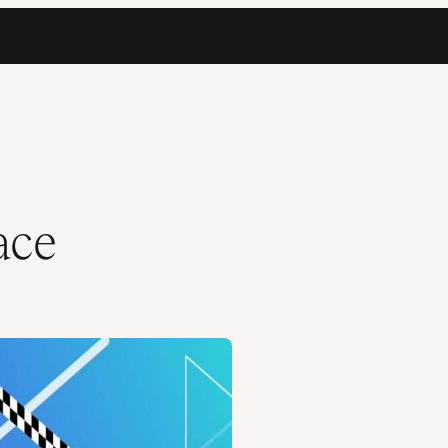
e
ace