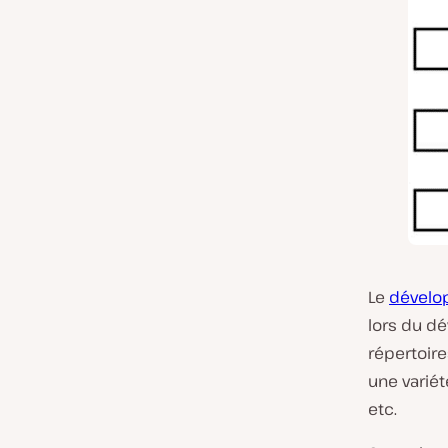
Le
dévelo
lors du dé
répertoir
une variét
etc.