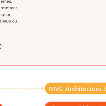
ernes,
permettant
Eloquent
ariaDB ou
e