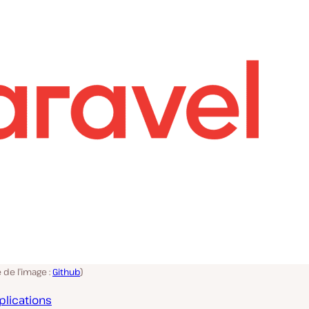
e de l’image :
Github
)
plications