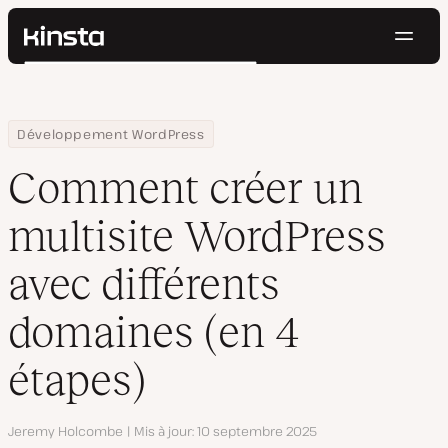
Navig
Kinsta®
Rechercher
Plateforme
Solutions
Connexion
Essayer gratuitement
Home
Centre de ressources
Blog
Comment créer un multisite WordPress avec différents domaine
Développement WordPress
Prix
Ressources
Comment créer un
Contact
multisite WordPress
avec différents
domaines (en 4
étapes)
Auteur
Jeremy Holcombe
Mis à jour
10 septembre 2025