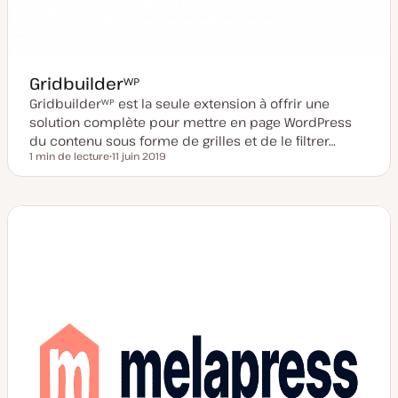
Gridbuilderᵂᴾ
Gridbuilderᵂᴾ est la seule extension à offrir une
solution complète pour mettre en page WordPress
du contenu sous forme de grilles et de le filtrer…
1 min de lecture
11 juin 2019
Temps de lecture
D
a
t
e
d
e
m
i
s
e
à
j
o
u
r