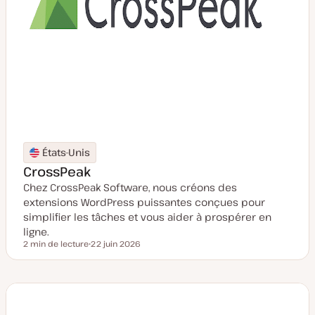
États-Unis
CrossPeak
Chez CrossPeak Software, nous créons des
extensions WordPress puissantes conçues pour
simplifier les tâches et vous aider à prospérer en
ligne.
2 min de lecture
22 juin 2026
Temps de lecture
D
a
t
e
d
e
m