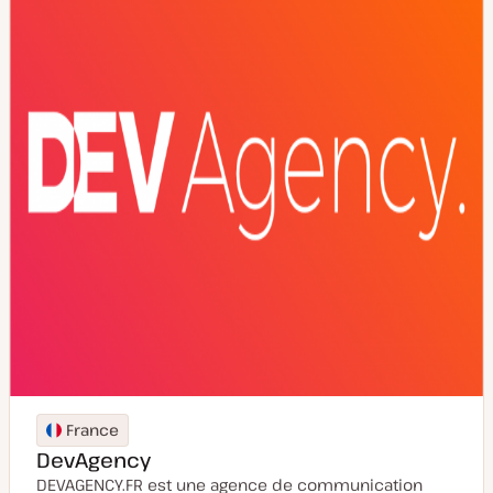
i
s
e
à
j
o
u
r
France
DevAgency
DEVAGENCY.FR est une agence de communication