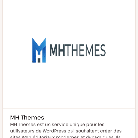
m
i
s
e
à
j
o
u
r
MH Themes
MH Themes est un service unique pour les
utilisateurs de WordPress qui souhaitent créer des
sites Web éditoriaux modernes et dynamiques. Ils