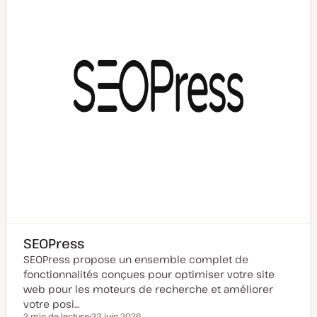
e
à
j
o
u
r
SEOPress
SEOPress propose un ensemble complet de
fonctionnalités conçues pour optimiser votre site
web pour les moteurs de recherche et améliorer
votre posi…
2 min de lecture
23 juin 2026