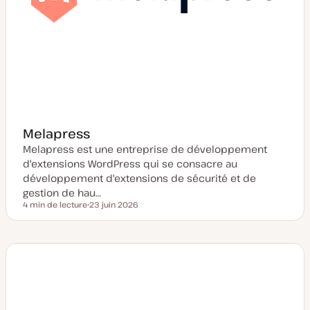
Melapress
Melapress est une entreprise de développement
d'extensions WordPress qui se consacre au
développement d'extensions de sécurité et de
gestion de hau…
4 min de lecture
23 juin 2026
Temps de lecture
D
a
t
e
d
e
m
i
s
e
à