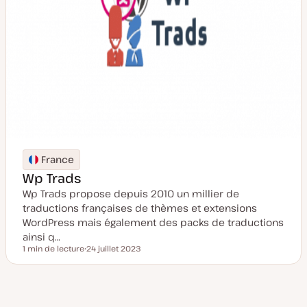
France
Wp Trads
Wp Trads propose depuis 2010 un millier de
traductions françaises de thèmes et extensions
WordPress mais également des packs de traductions
ainsi q…
1 min de lecture
24 juillet 2023
Temps de lecture
D
a
t
e
d
e