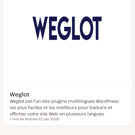
j
o
u
r
Weglot
Weglot est l'un des plugins multilingues WordPress
les plus faciles et les meilleurs pour traduire et
afficher votre site Web en plusieurs langues.
1 min de lecture
23 juin 2026
Temps de lecture
D
a
t
e