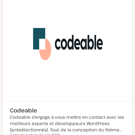
i
s
e
à
j
o
u
r
Codeable
Codeable s'engage à vous mettre en contact avec les
meilleurs experts et développeurs WordPress
(présélectionnés). Tout, de la conception du thème…
2 min de lecture
23 juin 2026