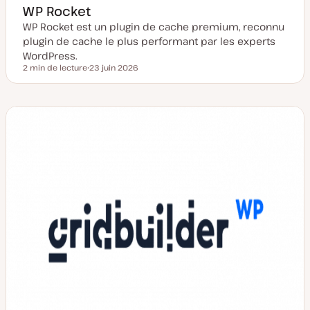
WP Rocket
WP Rocket est un plugin de cache premium, reconnu
plugin de cache le plus performant par les experts
WordPress.
2 min de lecture
23 juin 2026
Temps de lecture
D
a
t
e
d
e
m
i
s
e
à
j
o
u
r