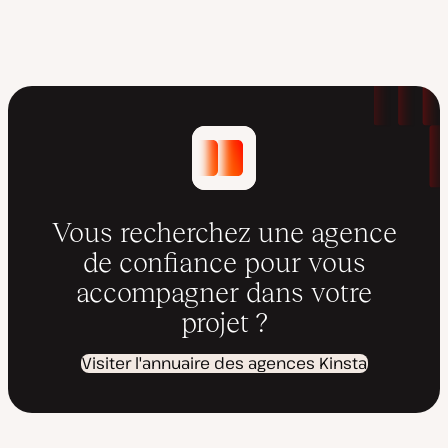
m
i
s
e
à
j
o
u
r
Vous recherchez une agence
de confiance pour vous
accompagner dans votre
projet ?
Visiter l'annuaire des agences Kinsta