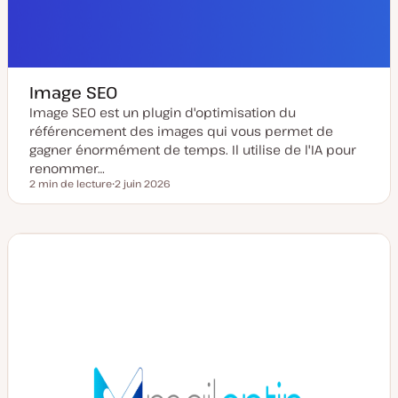
Image SEO
Image SEO est un plugin d'optimisation du
référencement des images qui vous permet de
gagner énormément de temps. Il utilise de l'IA pour
renommer…
2 min de lecture
2 juin 2026
Temps de lecture
D
a
t
e
d
e
m
i
s
e
à
j
o
u
r