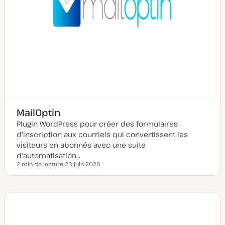
MailOptin
Plugin WordPress pour créer des formulaires
d'inscription aux courriels qui convertissent les
visiteurs en abonnés avec une suite
d'automatisation…
2 min de lecture
23 juin 2026
Temps de lecture
D
a
t
e
d
e
m
i
s