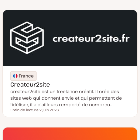
a
t
e
d
e
m
i
s
e
à
j
o
u
r
France
Createur2site
createur2site est un freelance créatif. Il crée des
sites web qui donnent envie et qui permettent de
fidéliser, il a d'ailleurs remporté de nombreu…
1 min de lecture
2 juin 2026
Temps de lecture
D
a
t
e
d
e
m