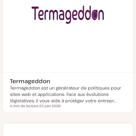
Termageddon
Termageddon est un générateur de politiques pour
sites web et applications. Face aux évolutions
législatives, il vous aide à protéger votre entrepr…
4 min de lecture
23 juin 2026
Temps de lecture
D
a
t
e
d
e
m