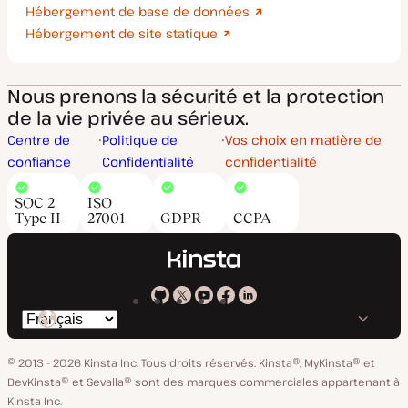
Hébergement de base de données
Hébergement de site statique
Nous prenons la sécurité et la protection
de la vie privée au sérieux.
Centre de
Politique de
Vos choix en matière de
confiance
Confidentialité
confidentialité
SOC 2
ISO
Type II
27001
GDPR
CCPA
Kinsta
Kinsta
Kinsta
Kinsta
Kinsta
Changer
sur
sur
sur
sur
sur
de
GitHub
X
YouTube
Facebook
LinkedIn
© 2013 - 2026 Kinsta Inc. Tous droits réservés.
Kinsta®, MyKinsta® et
langue
DevKinsta® et Sevalla® sont des marques commerciales appartenant à
Kinsta Inc.