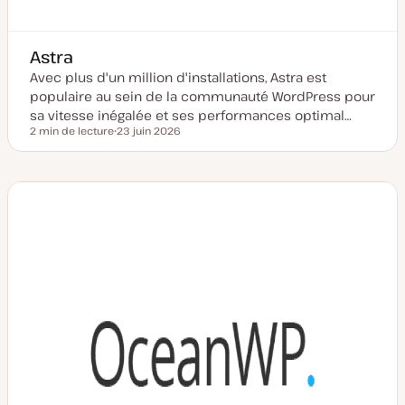
Astra
Avec plus d'un million d'installations, Astra est
populaire au sein de la communauté WordPress pour
sa vitesse inégalée et ses performances optimal…
2 min de lecture
23 juin 2026
Temps de lecture
D
a
t
e
d
e
m
i
s
e
à
j
o
u
r