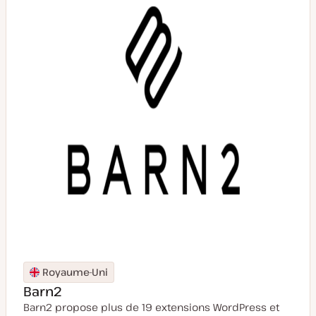
i
s
e
à
j
o
u
r
Royaume-Uni
Barn2
Barn2 propose plus de 19 extensions WordPress et