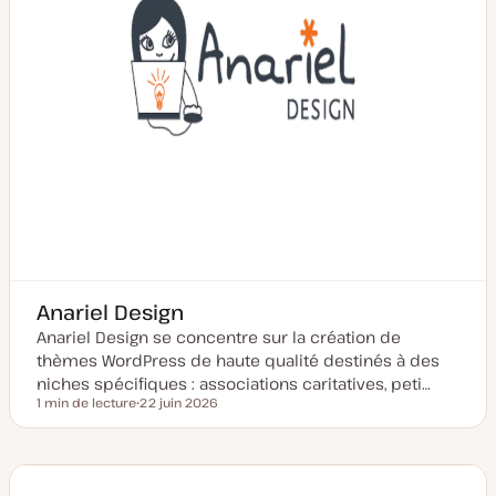
r
Anariel Design
Anariel Design se concentre sur la création de
thèmes WordPress de haute qualité destinés à des
niches spécifiques : associations caritatives, peti…
1 min de lecture
22 juin 2026
Temps de lecture
D
a
t
e
d
e