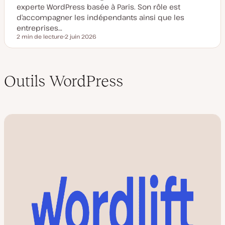
experte WordPress basée à Paris. Son rôle est
d’accompagner les indépendants ainsi que les
entreprises…
2 min de lecture
2 juin 2026
Temps de lecture
D
a
t
e
d
Outils WordPress
e
m
i
s
e
à
j
o
u
r