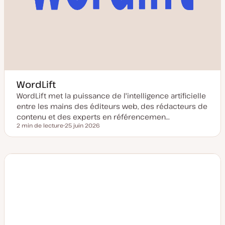
WordLift
WordLift met la puissance de l'intelligence artificielle
entre les mains des éditeurs web, des rédacteurs de
contenu et des experts en référencemen…
2 min de lecture
25 juin 2026
Temps de lecture
D
a
t
e
d
e
m
i
s
e
à
j
o
u
r