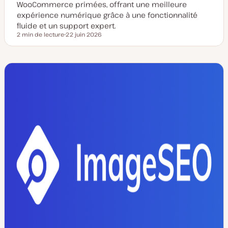
WooCommerce primées, offrant une meilleure
expérience numérique grâce à une fonctionnalité
fluide et un support expert.
2 min de lecture
22 juin 2026
Temps de lecture
D
a
t
e
d
e
m
i
s
e
à
j
o
u
r