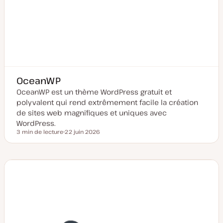
OceanWP
OceanWP est un thème WordPress gratuit et
polyvalent qui rend extrêmement facile la création
de sites web magnifiques et uniques avec
WordPress.
3 min de lecture
22 juin 2026
Temps de lecture
D
a
t
e
d
e
m
i
s
e
à
j
o
u