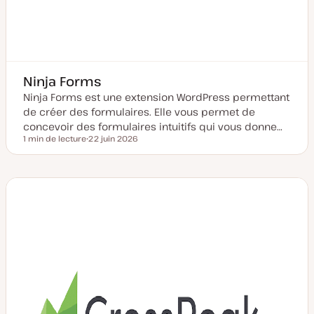
Ninja Forms
Ninja Forms est une extension WordPress permettant
de créer des formulaires. Elle vous permet de
concevoir des formulaires intuitifs qui vous donne…
1 min de lecture
22 juin 2026
Temps de lecture
D
a
t
e
d
e
m
i
s
e
à
j
o
u
r