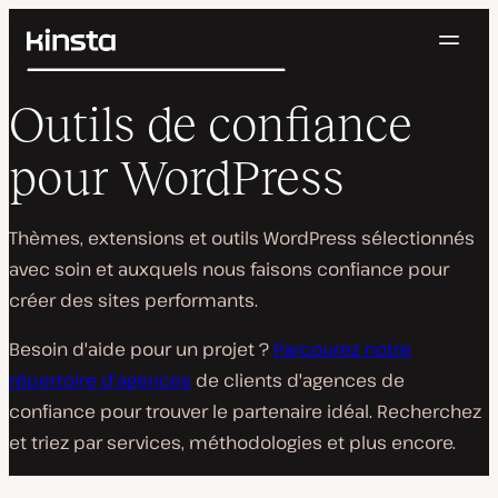
Navig
Kinsta®
Rechercher
Plateforme
Outils de confiance
Solutions
Connexion
Essayer gratuitement
Prix
pour WordPress
Ressources
Contact
Thèmes, extensions et outils WordPress sélectionnés
avec soin et auxquels nous faisons confiance pour
créer des sites performants.
Besoin d'aide pour un projet ?
Parcourez notre
répertoire d'agences
de clients d'agences de
confiance pour trouver le partenaire idéal. Recherchez
et triez par services, méthodologies et plus encore.