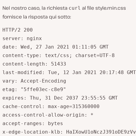
Nel nostro caso, la richiesta
al file style.min.css
curl
fornisce la risposta qui sotto:
HTTP/2 200

server: nginx

date: Wed, 27 Jan 2021 01:11:05 GMT

content-type: text/css; charset=UTF-8

content-length: 51433

last-modified: Tue, 12 Jan 2021 20:17:48 GMT

vary: Accept-Encoding

etag: "5ffe03ec-c8e9"

expires: Thu, 31 Dec 2037 23:55:55 GMT

cache-control: max-age=315360000

access-control-allow-origin: *

accept-ranges: bytes

x-edge-location-klb: HaIXowU1oNczJ391oDE9zVv