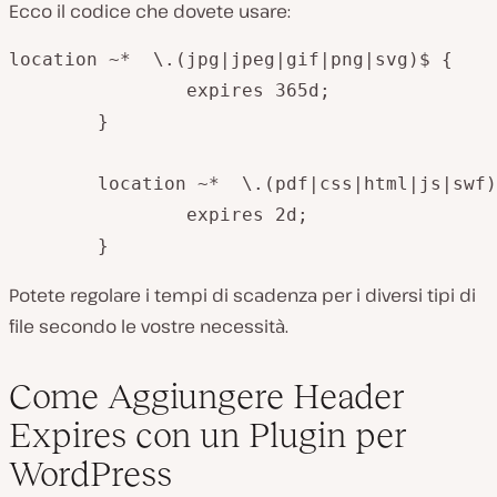
Ecco il codice che dovete usare:
location ~*  \.(jpg|jpeg|gif|png|svg)$ {

		expires 365d;

	}

	location ~*  \.(pdf|css|html|js|swf)$ {

		expires 2d;

	}
Potete regolare i tempi di scadenza per i diversi tipi di
file secondo le vostre necessità.
Come Aggiungere Header
Expires con un Plugin per
WordPress