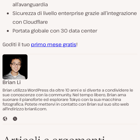
all’avanguardia
Sicurezza di livello enterprise grazie all’integrazione
con Cloudflare
Portata globale con 30 data center
Goditi il tuo
primo mese gratis
!
Brian Li
Brian utilizza WordPress da oltre 10 anni e si diverte a condividere le
sue conoscenze con la community. Nel tempo libero, Brian ama
suonare il pianoforte ed esplorare Tokyo con la sua macchina
fotografica. Potete mettervi in contatto con Brian sul suo sito web
all'indirizzo brianli.com.
S
T
i
w
t
i
o
t