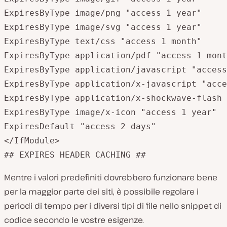
ExpiresByType image/png "access 1 year"

ExpiresByType image/svg "access 1 year"

ExpiresByType text/css "access 1 month"

ExpiresByType application/pdf "access 1 mont
ExpiresByType application/javascript "access
ExpiresByType application/x-javascript "acce
ExpiresByType application/x-shockwave-flash 
ExpiresByType image/x-icon "access 1 year"

ExpiresDefault "access 2 days"

</IfModule>

## EXPIRES HEADER CACHING ##
Mentre i valori predefiniti dovrebbero funzionare bene
per la maggior parte dei siti, è possibile regolare i
periodi di tempo per i diversi tipi di file nello snippet di
codice secondo le vostre esigenze.