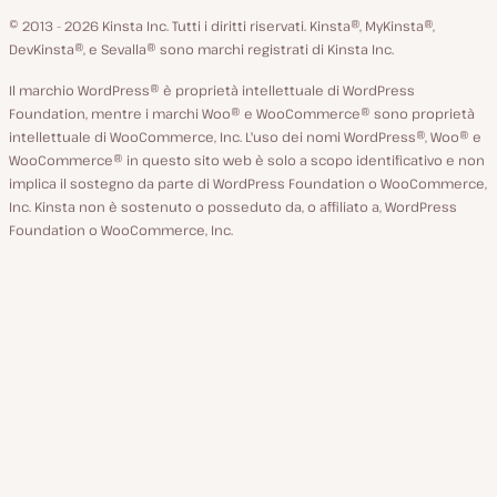
lingua
GitHub
X
YouTube
Facebook
LinkedIn
© 2013 - 2026 Kinsta Inc. Tutti i diritti riservati.
Kinsta®, MyKinsta®,
DevKinsta®, e Sevalla® sono marchi registrati di Kinsta Inc.
Il marchio WordPress® è proprietà intellettuale di WordPress
Foundation, mentre i marchi Woo® e WooCommerce® sono proprietà
intellettuale di WooCommerce, Inc. L'uso dei nomi WordPress®, Woo® e
WooCommerce® in questo sito web è solo a scopo identificativo e non
implica il sostegno da parte di WordPress Foundation o WooCommerce,
Inc. Kinsta non è sostenuto o posseduto da, o affiliato a, WordPress
Foundation o WooCommerce, Inc.