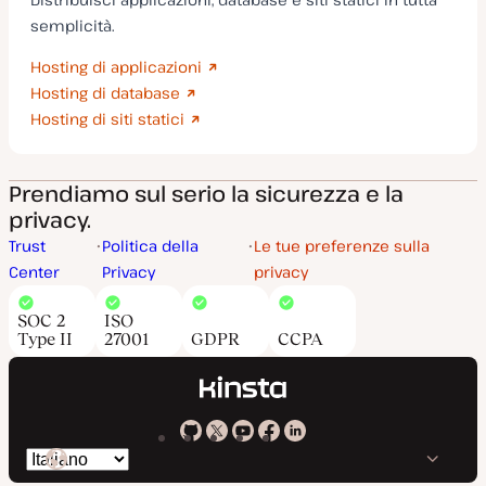
semplicità.
Hosting di applicazioni
Hosting di database
Hosting di siti statici
Prendiamo sul serio la sicurezza e la
privacy.
Trust
Politica della
Le tue preferenze sulla
Center
Privacy
privacy
SOC 2
ISO
Type II
27001
GDPR
CCPA
Kinsta
Kinsta
Kinsta
Kinsta
Kinsta
Cambia
su
su
su
su
su