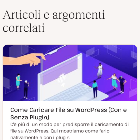
n
i
k
t
Articoli e argomenti
e
t
d
e
correlati
I
r
n
Come Caricare File su WordPress (Con e
Senza Plugin)
C'è più di un modo per predisporre il caricamento di
file su WordPress. Qui mostriamo come farlo
nativamente e con i plugin.