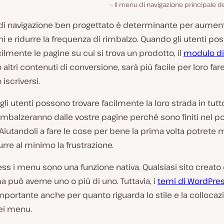
Il menu di navigazione principale de
i navigazione ben progettato è determinante per aument
i e ridurre la frequenza di rimbalzo. Quando gli utenti po
cilmente le pagine su cui si trova un prodotto, il
modulo di 
 altri contenuti di conversione, sarà più facile per loro far
iscriversi.
 gli utenti possono trovare facilmente la loro strada in tutto
rimbalzeranno dalle vostre pagine perché sono finiti nel p
 Aiutandoli a fare le cose per bene la prima volta potrete m
durre al minimo la frustrazione.
ss i menu sono una funzione nativa. Qualsiasi sito creato 
a può averne uno o più di uno. Tuttavia, i
temi di WordPre
mportante anche per quanto riguarda lo stile e la collocaz
ei menu.