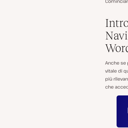
Comincia
Intr
Navi
Wor
Anche se 
vitale di 
più rileva
che accedo