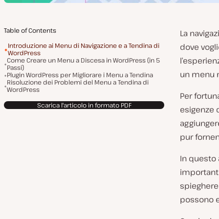
Table of Contents
La navigaz
Introduzione ai Menu di Navigazione e a Tendina di
dove vogl
WordPress
l’esperien
Come Creare un Menu a Discesa in WordPress (in 5
Passi)
un menu m
Plugin WordPress per Migliorare i Menu a Tendina
Risoluzione dei Problemi del Menu a Tendina di
WordPress
Per fortu
Scarica l'articolo in formato PDF
esigenze d
aggiunger
pur fornen
In questo 
importante
spieghere
possono e