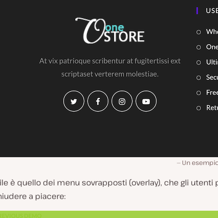
Un esempio 
tile è quello dei menu sovrapposti (overlay), che gli utent
hiudere a piacere: