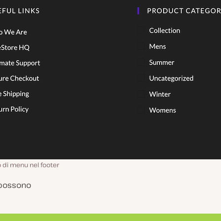
di menu nel footer
i possono