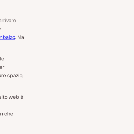
arrivare
e
imbalzo
. Ma
le
er
re spazio,
 sito web è
in che