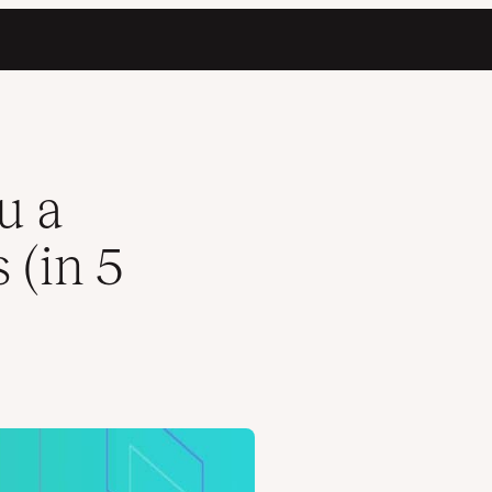
u a
 (in 5