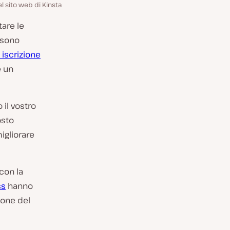
l sito web di Kinsta
are le
ssono
iscrizione
e un
 il vostro
osto
igliorare
con la
ss
hanno
ione del