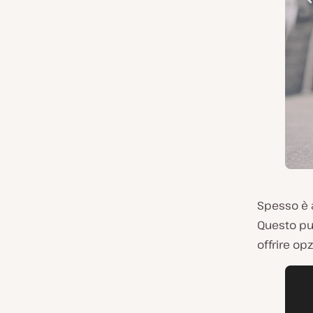
Spesso è a
Questo può
offrire op