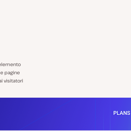
 elemento
 le pagine
 visitatori