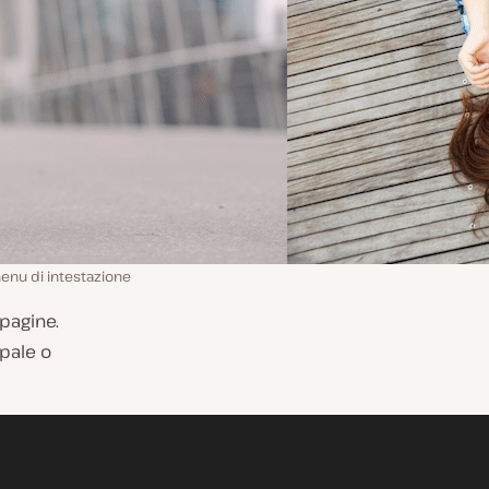
enu di intestazione
pagine.
pale o