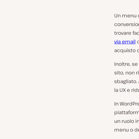
Un menu d
conversion
trovare fa
via email
o
acquisto o 
Inoltre, se
sito, non 
sbagliato.
la UX e ri
In WordPre
piattaform
un ruolo i
menu o d