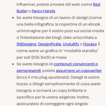
influencer, potete provare siti web come
Red
Butler
o
Fancy Hands
.
Se avete bisogno di un lavoro di design (come
una bella infografica, la copertina di un ebook,
un’immagine per il vostro post sui social media
o l’intestazione del blog), date un’occhiata a
99Designs
,
DesignPickle
,
Undullify
o
Flocksy
. È
come avere un grafico in “modalità standby”
per soli $125-$400 al mese.
Se avete bisogno di
contenuti convincenti o
sempreverdi
, potete
assumere un copywriter
(ecco il mio plug spudorato). Dategli la vostra
bozza, o ditegli semplicemente di cosa avete
bisogno, e scriverà un copy brillante e
specifico per le vostre esigenze. Inoltre,
assicuratevi di correggere ogni singolo