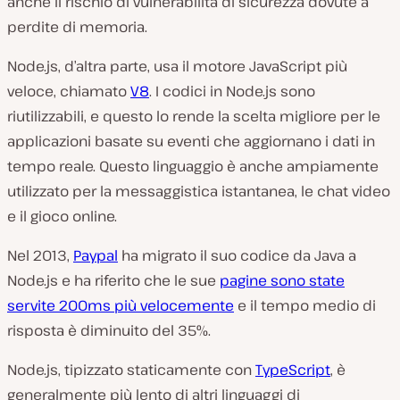
anche il rischio di vulnerabilità di sicurezza dovute a
perdite di memoria.
Node.js, d’altra parte, usa il motore JavaScript più
veloce, chiamato
V8
. I codici in Node.js sono
riutilizzabili, e questo lo rende la scelta migliore per le
applicazioni basate su eventi che aggiornano i dati in
tempo reale. Questo linguaggio è anche ampiamente
utilizzato per la messaggistica istantanea, le chat video
e il gioco online.
Nel 2013,
Paypal
ha migrato il suo codice da Java a
Node.js e ha riferito che le sue
pagine sono state
servite 200ms più velocemente
e il tempo medio di
risposta è diminuito del 35%.
Node.js, tipizzato staticamente con
TypeScript
, è
generalmente più lento di altri linguaggi di