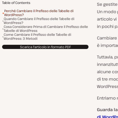
Table of Contents
Se gestite
Perché Cambiare il Prefisso delle Tabelle di
Un modo pe
WordPress?
articolo v
Quando Cambiare il Prefisso delle Tabelle di
WordPress?
in pochi p
Cosa Considerare Prima di Cambiare il Prefisso delle
Tabelle di WordPress
Come Cambiare il Prefisso delle Tabelle di
Cambiare i
WordPress: 3 Metodi
è importan
Scarica l'articolo in formato PDF
Tuttavia, 
innanzitut
alcune cos
di tre mod
WordPress
Entriamo n
Guarda l
di WordP