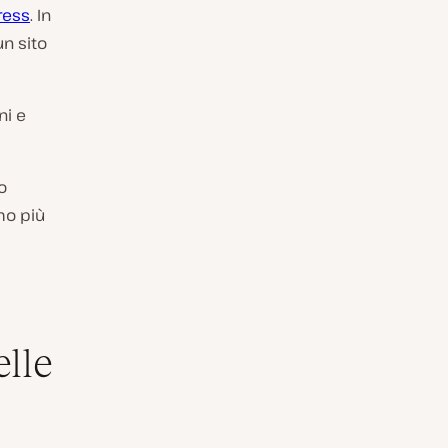
ress
. In
n sito
ni e
o
mo più
elle