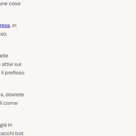
cune cose
ress
. In
so,
elle
attivi sul
il prefisso
ss, dovrete
o di come
già in
ttacchi bot