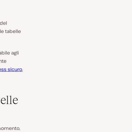
 del
le tabelle
bile agli
nte
ess sicuro
,
elle
 momento,