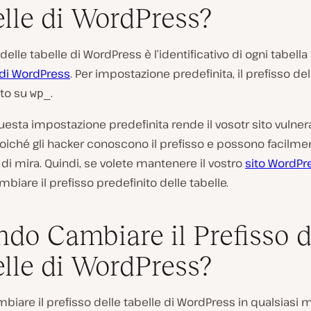
lle di WordPress?
 delle tabelle di WordPress è l’identificativo di ogni tabella
R
di WordPress
. Per impostazione predefinita, il prefisso del
i
to su
.
wp_
p
r
o
questa impostazione predefinita rende il vosotr sito vulnera
d
oiché gli hacker conoscono il prefisso e possono facilme
u
c
di mira. Quindi, se volete mantenere il vostro
sito WordPr
i
v
biare il prefisso predefinito delle tabelle.
i
d
e
do Cambiare il Prefisso d
o
lle di WordPress?
biare il prefisso delle tabelle di WordPress in qualsiasi