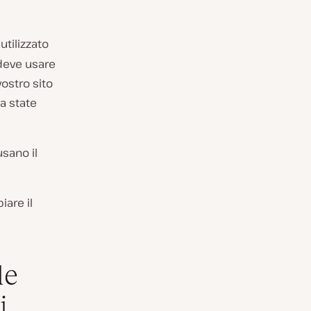
utilizzato
 deve usare
vostro sito
a state
usano il
are il
le
i