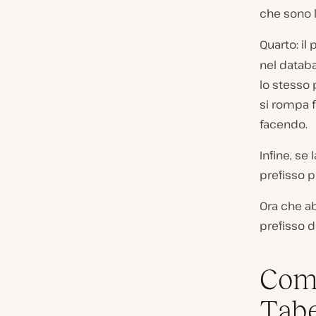
che sono l
Quarto: il
nel databa
lo stesso p
si rompa f
facendo.
Infine, se
prefisso p
Ora che a
prefisso d
Come
Tabe