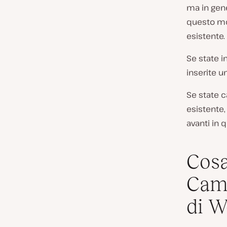
ma in gen
questo mod
esistente.
Se state i
inserite u
Se state c
esistente,
avanti in 
Cosa
Camb
di W