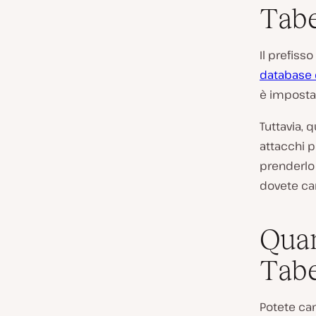
Tabe
Il prefisso
database 
è imposta
Tuttavia, 
attacchi p
prenderlo 
dovete cam
Quan
Tabe
Potete cam