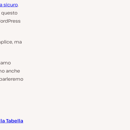
a sicuro
.
n questo
WordPress
mplice, ma
niamo
iamo anche
 parleremo
la Tabella