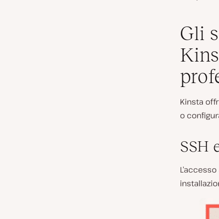
Gli 
Kinst
prof
Kinsta off
o configur
SSH 
L’accesso 
installazi