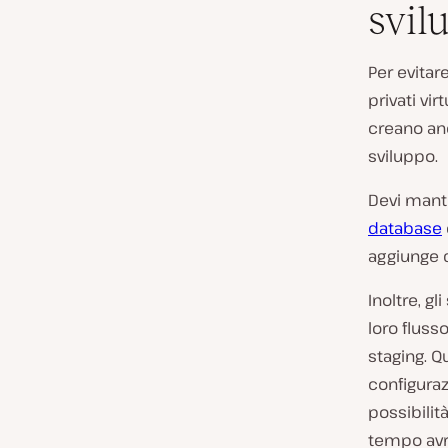
svil
Per evitar
privati vi
creano an
sviluppo.
Devi mante
database
aggiunge d
Inoltre, g
loro fluss
staging. Q
configuraz
possibilit
tempo avra