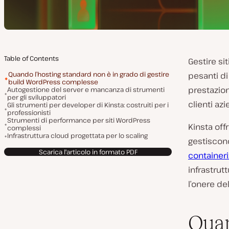
Table of Contents
Gestire si
Quando l’hosting standard non è in grado di gestire
pesanti di
build WordPress complesse
prestazion
Autogestione del server e mancanza di strumenti
per gli sviluppatori
clienti az
Gli strumenti per developer di Kinsta: costruiti per i
professionisti
Strumenti di performance per siti WordPress
Kinsta off
complessi
Infrastruttura cloud progettata per lo scaling
gestiscono
Scarica l'articolo in formato PDF
containeri
infrastrut
l’onere de
Quan