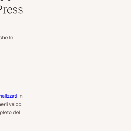
Press
che le
nalizzati
in
erli veloci
mpleto del