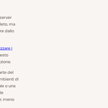
 server
pleto, ma
re dallo
zzare i
uesto
zione.
arte del
ambienti di
le o una
le
er, meno