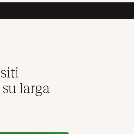
ssi su larga scala
i
siti
su larga