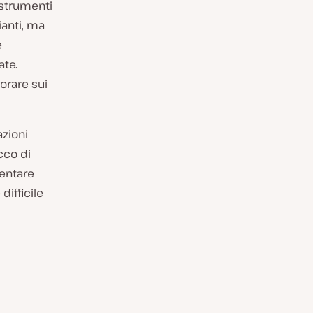
 strumenti
ianti, ma
e
ate.
orare sui
azioni
cco di
lentare
difficile