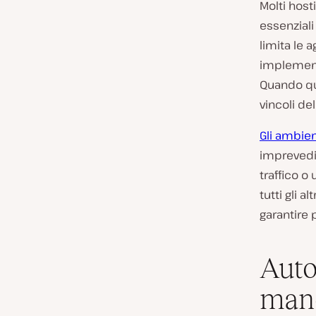
Molti host
essenziali
limita le 
implementa
Quando que
vincoli de
Gli ambien
imprevedib
traffico o
tutti gli a
garantire p
Auto
manc