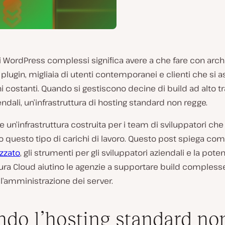
ti WordPress complessi significa avere a che fare con arch
 plugin, migliaia di utenti contemporanei e clienti che si 
i costanti. Quando si gestiscono decine di build ad alto tr
iendali, un’infrastruttura di hosting standard non regge.
re un’infrastruttura costruita per i team di sviluppatori che
 questo tipo di carichi di lavoro. Questo post spiega come
zzato
, gli strumenti per gli sviluppatori aziendali e la pote
tura Cloud aiutino le agenzie a supportare build compless
ll’amministrazione dei server.
do l’hosting standard no