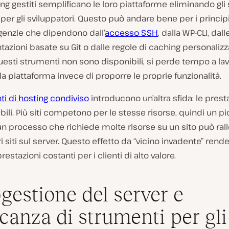
ing gestiti semplificano le loro piattaforme eliminando gli
 per gli sviluppatori. Questo può andare bene per i princip
agenzie che dipendono dall’
accesso SSH
, dalla WP-CLI, dall
zioni basate su Git o dalle regole di caching personalizz
sti strumenti non sono disponibili, si perde tempo a lav
lla piattaforma invece di proporre le proprie funzionalità.
ti di hosting condiviso
introducono un’altra sfida: le prest
ili. Più siti competono per le stesse risorse, quindi un pi
 un processo che richiede molte risorse su un sito può ral
ltri siti sul server. Questo effetto da “vicino invadente” rende 
restazioni costanti per i clienti di alto valore.
gestione del server e
anza di strumenti per gli