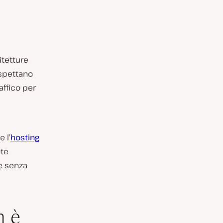
itetture
aspettano
affico per
 l’
hosting
nte
e senza
n è