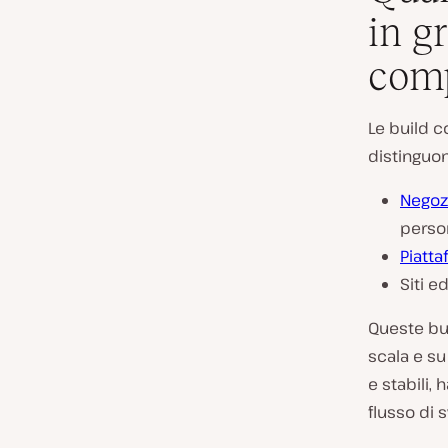
in g
com
Le build 
distinguon
Nego
perso
Piatta
Siti e
Queste bui
scala e su
e stabili,
flusso di 