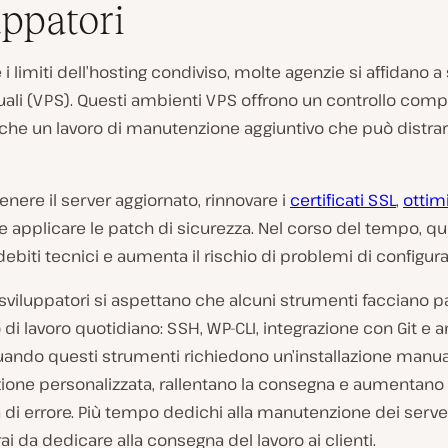
uppatori
e i limiti dell’hosting condiviso, molte agenzie si affidano a
rtuali (VPS). Questi ambienti VPS offrono un controllo com
che un lavoro di manutenzione aggiuntivo che può distrar
nere il server aggiornato, rinnovare i
certificati SSL
,
ottimi
e applicare le patch di sicurezza. Nel corso del tempo, q
ebiti tecnici e aumenta il rischio di problemi di configura
li sviluppatori si aspettano che alcuni strumenti facciano p
o di lavoro quotidiano: SSH, WP-CLI, integrazione con Git e 
uando questi strumenti richiedono un’installazione manua
ione personalizzata, rallentano la consegna e aumentano 
à di errore. Più tempo dedichi alla manutenzione dei serv
i da dedicare alla consegna del lavoro ai clienti.