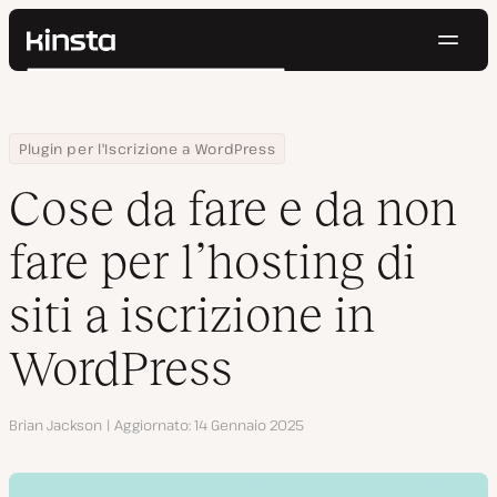
Navig
Kinsta®
Cerca
Piattaforma
Soluzioni
Accedi
Prova gratis
Home
Centro Risorse
Blog
Cose da fare e da non fare per l’hosting di siti a iscrizione in Wo
Plugin per l'Iscrizione a WordPress
Prezzi
Risorse
Cose da fare e da non
Contatti
fare per l’hosting di
siti a iscrizione in
WordPress
Autore
Brian Jackson
Aggiornato
14 Gennaio 2025