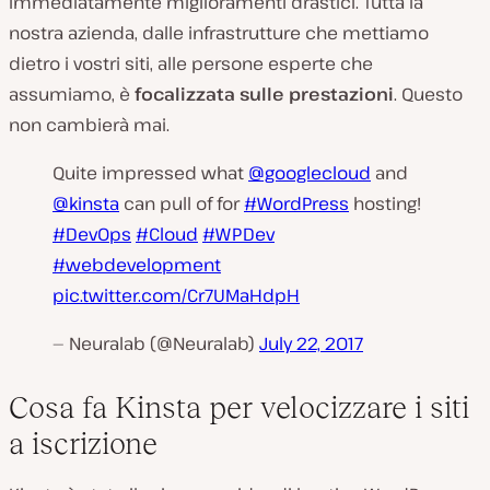
immediatamente miglioramenti drastici. Tutta la
nostra azienda, dalle infrastrutture che mettiamo
dietro i vostri siti, alle persone esperte che
assumiamo, è
focalizzata sulle prestazioni
. Questo
non cambierà mai.
Quite impressed what
@googlecloud
and
@kinsta
can pull of for
#WordPress
hosting!
#DevOps
#Cloud
#WPDev
#webdevelopment
pic.twitter.com/Cr7UMaHdpH
— Neuralab (@Neuralab)
July 22, 2017
Cosa fa Kinsta per velocizzare i siti
a iscrizione