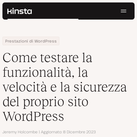
Navig
Kinsta®
Cerca
Piattaforma
Soluzioni
Accedi
Prova gratis
Home
Centro Risorse
Blog
Come testare la funzionalità, la velocità e la sicurezza del propr
Prestazioni di WordPress
Prezzi
Risorse
Come testare la
Contatti
funzionalità, la
velocità e la sicurezza
del proprio sito
WordPress
Autore
Jeremy Holcombe
Aggiornato
8 Dicembre 2023