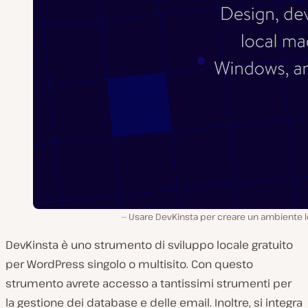
Usare DevKinsta per creare un ambiente l
DevKinsta è uno strumento di sviluppo locale gratuito
per WordPress singolo o multisito. Con questo
strumento avrete accesso a tantissimi strumenti per
la gestione dei database e delle email. Inoltre, si integra