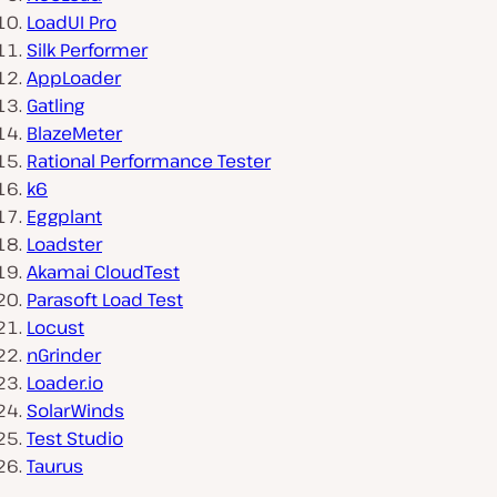
LoadUI Pro
Silk Performer
AppLoader
Gatling
BlazeMeter
Rational Performance Tester
k6
Eggplant
Loadster
Akamai CloudTest
Parasoft Load Test
Locust
nGrinder
Loader.io
SolarWinds
Test Studio
Taurus