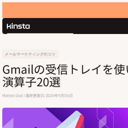
Kinsta®
検
プラットフォーム
索
ソリューション
ログイン
Home
リソースセンター
Gmailの受信トレイを使いこなす検索演算子20選
メールマーケティングのコツ
価格設定
リソース
Gmailの受信トレイを
お問い合わせ
演算子20選
執
Matteo Duò
最終更新日
2024年11月04日
筆