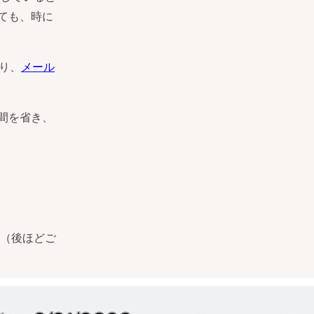
ても、時に
り、
メール
手間を省き、
（後ほどご