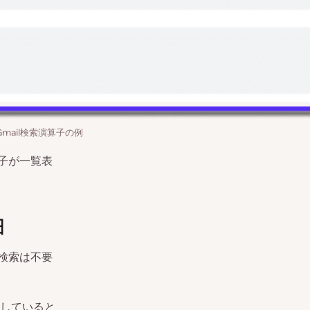
Gmail検索演算子の例
子が一覧表
由
も検索は不要
していると