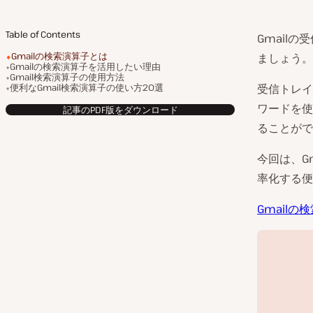
Table of Contents
Gmail
Gmailの検索演算子とは
ましょう。
Gmailの検索演算子を活用したい理由
Gmail検索演算子の使用方法
便利なGmail検索演算子の使い方20選
受信トレイ
ワードを使
記事のPDF版をダウンロード
ることがで
今回は、G
率化する便
Gmail