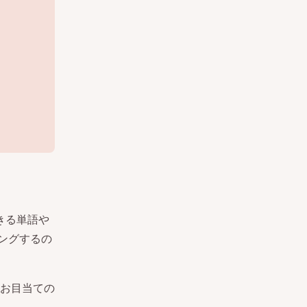
できる単語や
リングするの
お目当ての