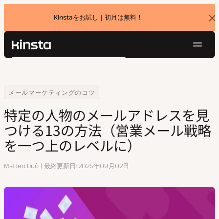
Kinstaをお試し｜初月は無料！
バ
ナ
ー
を
ナ
閉
Kinsta®
検
じ
ビ
プラットフォーム
る
索
ゲ
ソリューション
ログイン
無料でお試し
ー
Home
リソースセンター
特定の人物のメールアドレスを見つける13の方法（営業メール戦略を一
メールマーケティングのコツ
価格設定
リソース
シ
特定の人物のメールアドレスを見
お問い合わせ
ョ
つける13の方法（営業メール戦略
ン
を一つ上のレベルに）
執
Matteo Duò
最終更新日
2025年09月02日
筆