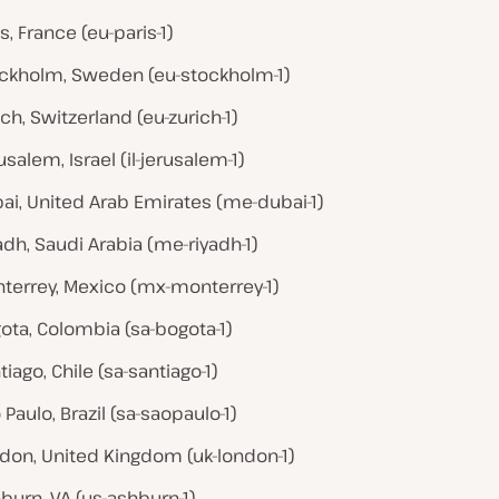
is, France (eu-paris-1)
ckholm, Sweden (eu-stockholm-1)
ich, Switzerland (eu-zurich-1)
usalem, Israel (il-jerusalem-1)
ai, United Arab Emirates (me-dubai-1)
adh, Saudi Arabia (me-riyadh-1)
terrey, Mexico (mx-monterrey-1)
ota, Colombia (sa-bogota-1)
tiago, Chile (sa-santiago-1)
 Paulo, Brazil (sa-saopaulo-1)
don, United Kingdom (uk-london-1)
burn, VA (us-ashburn-1)