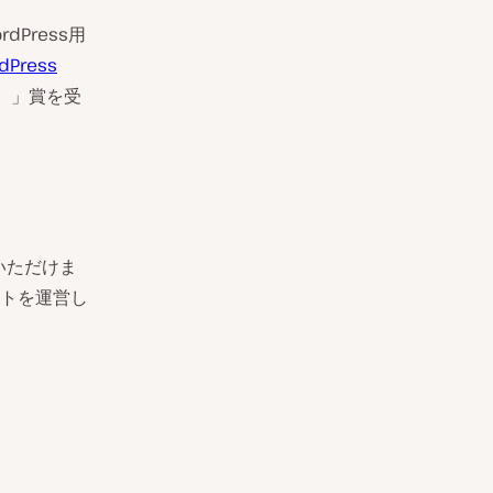
dPress用
rdPress
賞）」賞を受
いただけま
トを運営し