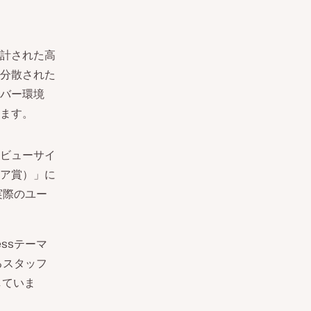
設計された高
分散された
ーバー環境
ます。
レビューサイ
ェア賞）」に
実際のユー
essテーマ
るスタッフ
していま