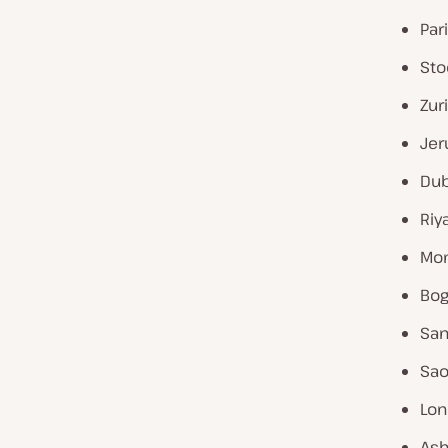
Par
Sto
Zur
Jer
Dub
Riy
Mon
Bog
San
Sao
Lon
Ash