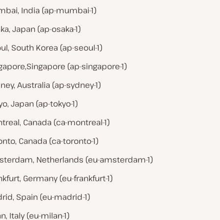
bai, India (ap-mumbai-1)
ka, Japan (ap-osaka-1)
ul, South Korea (ap-seoul-1)
gapore,Singapore (ap-singapore-1)
ney, Australia (ap-sydney-1)
yo, Japan (ap-tokyo-1)
treal, Canada (ca-montreal-1)
onto, Canada (ca-toronto-1)
terdam, Netherlands (eu-amsterdam-1)
nkfurt, Germany (eu-frankfurt-1)
rid, Spain (eu-madrid-1)
n, Italy (eu-milan-1)