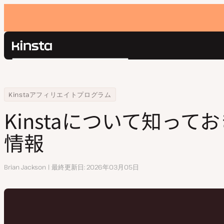
Kinsta®
検
プラットフォーム
索
ソリューション
ログイン
Home
リソースセンター
Kinstaについて知っておきたい大事な情報
Kinstaアフィリエイトプログラム
価格設定
リソース
Kinstaについて知って
お問い合わせ
情報
執
Brian Jackson
最終更新日
2026年03月05日
筆