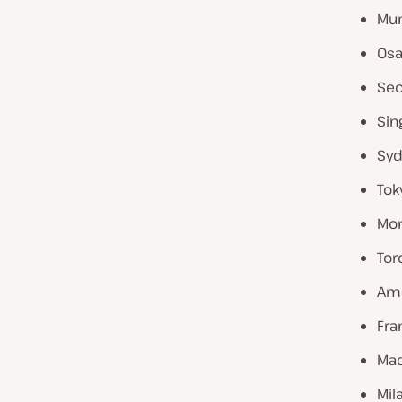
Mum
Osa
Seo
Sin
Syd
Tok
Mon
Tor
Ams
Fra
Mad
Mila