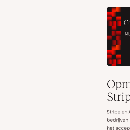
Opme
Stri
Stripe en 
bedrijven 
het accept