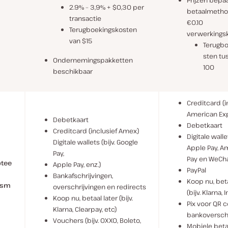
Prijzen bepa
2.9% – 3,9% + $0,30 per
betaalmetho
transactie
€0.10
Terugboekingskosten
verwerkings
van $15
Terugbo
sten tu
Ondernemingspakketten
100
beschikbaar
Creditcard (i
American Ex
Debetkaart
Debetkaart
Creditcard (inclusief Amex)
Digitale wallet
Digitale wallets (bijv. Google
Apple Pay, 
Pay,
Pay en WeCha
tee
Apple Pay, enz.)
PayPal
Bankafschrijvingen,
Koop nu, beta
gsm
overschrijvingen en redirects
(bijv. Klarna, 
n
Koop nu, betaal later (bijv.
Pix voor QR 
Klarna, Clearpay, etc)
bankoverschr
Vouchers (bijv. OXXO, Boleto,
Mobiele beta