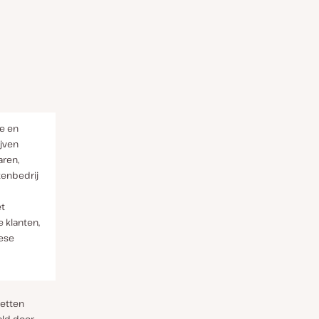
ne en
ijven
aren,
enbedrij
et
e klanten,
ese
zetten