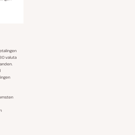
etalingen
30 valuta
landen.
l
singen
komsten
n