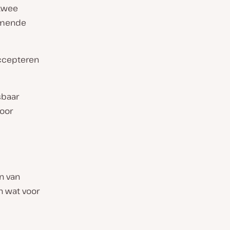
twee
omende
accepteren
sbaar
voor
en van
n wat voor