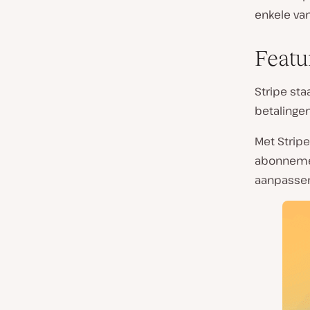
enkele va
Featu
Stripe st
betalinge
Met Strip
abonnemen
aanpassen