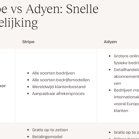
pe vs Adyen: Snelle
elijking
Stripe
Adyen
Grotere onli
fysieke bedr
Detailhandel
Alle soorten bedrijven
abonnement
Alle soorten bedrijfsmodellen
ven
oor
Wereldwijd klantenbestand
Bedrijven m
Aanpasbaar afrekenproces
international
vooral Europ
klanten
Gratis op te zetten
Gratis op te 
Betalingsmodel