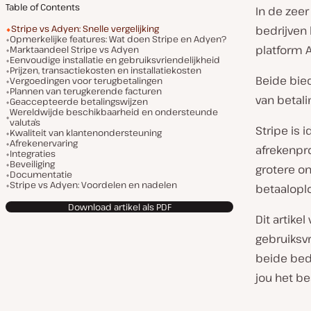
Table of Contents
In de zee
Stripe vs Adyen: Snelle vergelijking
bedrijven 
Opmerkelijke features: Wat doen Stripe en Adyen?
platform 
Marktaandeel Stripe vs Adyen
Eenvoudige installatie en gebruiksvriendelijkheid
Prijzen, transactiekosten en installatiekosten
Beide bie
Vergoedingen voor terugbetalingen
Plannen van terugkerende facturen
van betali
Geaccepteerde betalingswijzen
Wereldwijde beschikbaarheid en ondersteunde
valuta’s
Stripe is 
Kwaliteit van klantenondersteuning
Afrekenervaring
afrekenpr
Integraties
Beveiliging
grotere o
Documentatie
Stripe vs Adyen: Voordelen en nadelen
betaalopl
Download artikel als PDF
Dit artike
gebruiksvr
beide bedr
jou het be