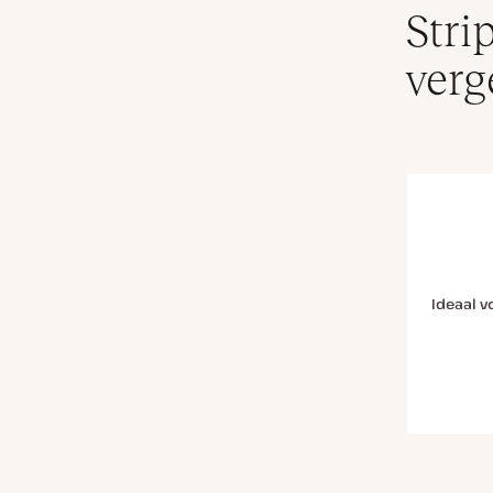
Stri
verg
Ideaal v