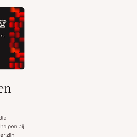
en
die
helpen bij
r zijn