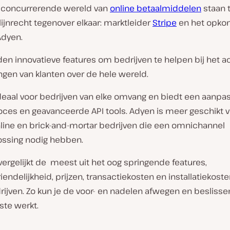
r concurrerende wereld van
online betaalmiddelen
staan 
lijnrecht tegenover elkaar: marktleider
Stripe
en het opk
Adyen.
den innovatieve features om bedrijven te helpen bij het 
ngen van klanten over de hele wereld.
ideaal voor bedrijven van elke omvang en biedt een aanpa
oces en geavanceerde API tools. Adyen is meer geschikt 
nline en brick-and-mortar bedrijven die een omnichannel
ossing nodig hebben.
l vergelijkt de meest uit het oog springende features,
iendelijkheid, prijzen, transactiekosten en installatiekost
ijven. Zo kun je de voor- en nadelen afwegen en beslisse
ste werkt.