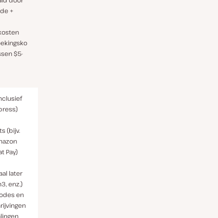
ald door
de +
kosten
ekingsko
ssen $5-
nclusief
press)
s (bijv.
Amazon
t Pay)
al later
In3, enz.)
codes en
ijvingen
lingen