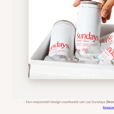
Een responsief design voorbeeld van Los Sundays (
Bro
Respon