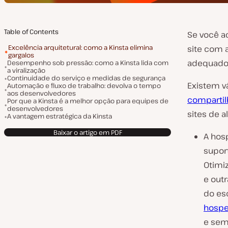
Table of Contents
Se você a
Excelência arquitetural: como a Kinsta elimina
site com 
gargalos
adequado, 
Desempenho sob pressão: como a Kinsta lida com
a viralização
Continuidade do serviço e medidas de segurança
Existem v
Automação e fluxo de trabalho: devolva o tempo
aos desenvolvedores
comparti
Por que a Kinsta é a melhor opção para equipes de
desenvolvedores
sites de al
A vantagem estratégica da Kinsta
Baixar o artigo em PDF
A hos
supor
Otimi
e outr
do es
hospe
e sem