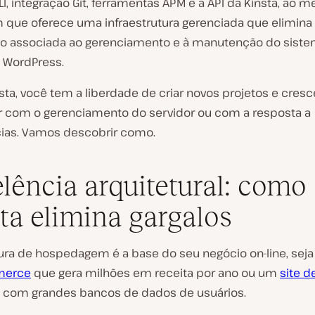
I, integração Git, ferramentas APM e a API da Kinsta, ao
que oferece uma infraestrutura gerenciada que elimina 
ho associada ao gerenciamento e à manutenção do siste
s WordPress.
sta, você tem a liberdade de criar novos projetos e cres
 com o gerenciamento do servidor ou com a resposta a
as. Vamos descobrir como.
lência arquitetural: como
ta elimina gargalos
tura de hospedagem é a base do seu negócio on-line, se
erce
que gera milhões em receita por ano ou um
site d
com grandes bancos de dados de usuários.