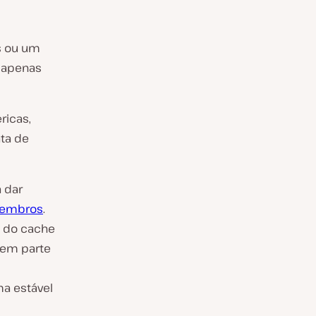
s ou um
é apenas
ricas,
ta de
 dar
membros
.
s do cache
azem parte
ma estável