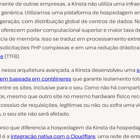
ente de outras empresas, a Kinsta não utiliza uma infrae
 genérica. Utilizamos uma plataforma de hospedagem 
 geração, com distribuição global de centros de dados. N
oferecem poder computacional superior e maior taxa d
ncia de memória. Isso se traduz em processamento ex
 solicitações PHP complexas e em uma redução drástic
te
(TTFB).
nessa arquitetura avançada, a Kinsta desenvolveu uma
s
em baseada em contêineres
que garante isolamento tot
entre os sites, inclusive para o seu. Como não há compar
os, mesmo que outro site no mesmo hardware físico re
cessivo de requisições, legítimas ou não, ou sofra uma v
 o seu site não será afetado.
urso que diferencia a hospedagem da Kinsta da hosped
l é a
integração nativa com o Cloudflare
, uma rede de ent