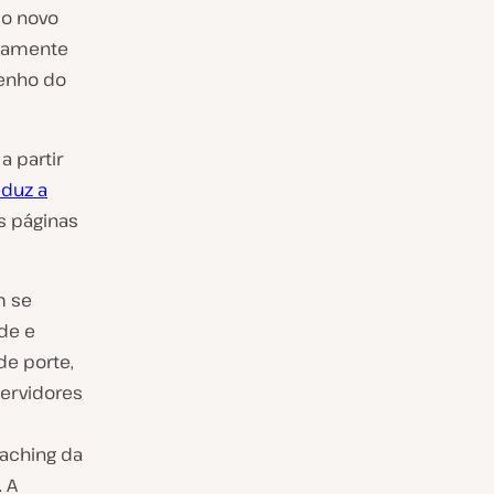
do novo
icamente
penho do
 partir
eduz a
s páginas
m se
de e
e porte,
servidores
aching da
 A