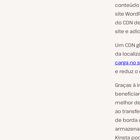
conteúdo 
site Word
do CDN de
site e ad
Um CDN gl
da localiz
carga no 
e reduz o
Graças à 
benefici
melhor de
ao transfe
de borda 
armazenam
Kinsta po