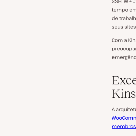
SSH, WP-CL
tempo em 
de trabal
seus site
Com a Kin
preocupar
emergênci
Exce
Kins
A arquite
WooComm
membros