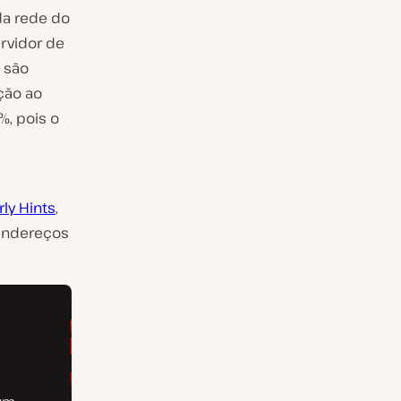
da rede do
ervidor de
 são
ção ao
%, pois o
rly Hints
,
 endereços