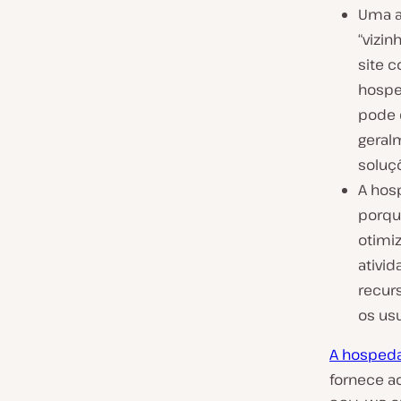
Uma a
“vizi
site 
hospe
pode 
geral
soluç
A hos
porqu
otimiz
ativi
recur
os usu
A hospeda
fornece a