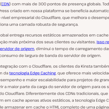
(
CDN
) com mais de 300 pontos de presença globais. To
Press criado em nossa plataforma se beneficia automat
 nível empresarial do Cloudflare, que melhora o desem
iciona uma camada robusta de segurança.
obal entrega recursos estáticos armazenados em cache a
ação mais próxima dos seus clientes ou visitantes.
Isso r
servidor de origem
, diminui o tempo de carregamento da
 consumo de largura de banda do servidor de origem.
integração com o Cloudflare, os clientes da Kinsta també
am da
tecnologia Edge Caching
, que oferece mais velocida
sempenho e maior escalabilidade para projetos de grand
rir a maior parte da carga do servidor de origem para os 
do Cloudflare. Diferentemente dos CDNs tradicionais, que
 em cache apenas ativos estáticos, a tecnologia Edge C
de armazenar em cache o HTML completo de uma página.