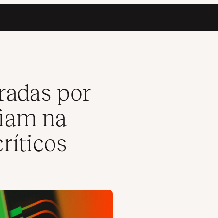
ta para projetos críticos
radas por
fiam na
ríticos