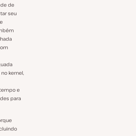
ade de
tar seu
te
também
lhada
com
quada
 no kernel,
s
 tempo e
ades para
orque
cluindo