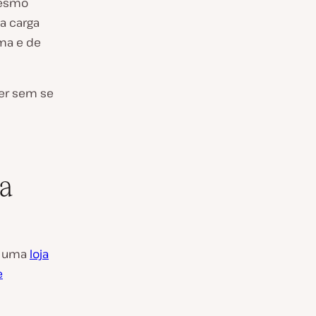
 mesmo
a carga
ma e de
cer sem se
 a
ja uma
loja
e