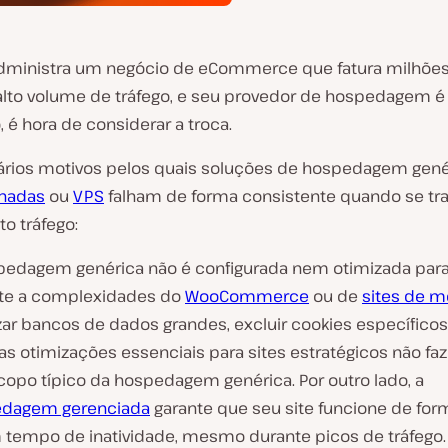
dministra um negócio de eCommerce que fatura milhõe
alto volume de tráfego, e seu provedor de hospedagem 
é hora de considerar a troca.
ários motivos pelos quais soluções de hospedagem gené
lhadas
ou
VPS
falham de forma consistente quando se tra
to tráfego:
pedagem genérica não é configurada nem otimizada para
te a complexidades do
WooCommerce
ou de
sites de 
zar bancos de dados grandes, excluir cookies específico
as otimizações essenciais para sites estratégicos não f
copo típico da hospedagem genérica. Por outro lado, a
dagem gerenciada
garante que seu site funcione de for
 tempo de inatividade, mesmo durante picos de tráfego.