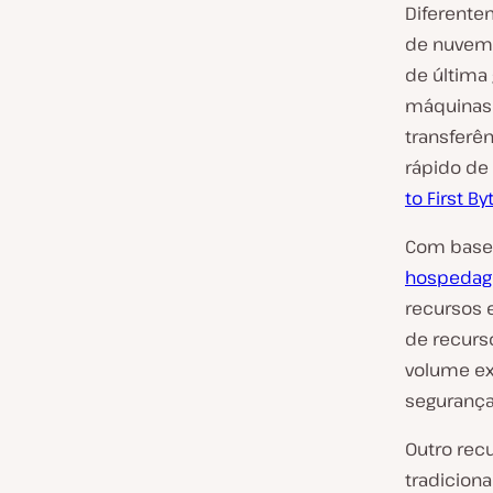
Diferentem
de nuvem
de última
máquinas 
transferê
rápido de
to First By
Com base 
hospedag
recursos 
de recurs
volume ex
segurança,
Outro rec
tradiciona