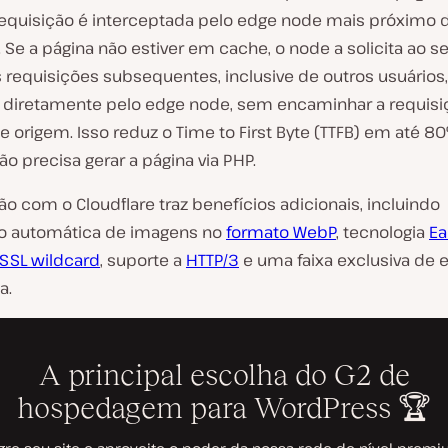
requisição é interceptada pelo edge node mais próximo 
. Se a página não estiver em cache, o node a solicita ao s
 requisições subsequentes, inclusive de outros usuários,
 diretamente pelo edge node, sem encaminhar a requisi
e origem. Isso reduz o Time to First Byte (TTFB) em até 80
ão precisa gerar a página via PHP.
ão com o Cloudflare traz benefícios adicionais, incluindo
o automática de imagens no
formato WebP
, tecnologia
Ea
SSL wildcard
, suporte a
HTTP/3
e uma faixa exclusiva de
a.