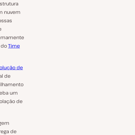
strutura
em nuvem
ossas
e
tremamente
a do
Time
olução de
al de
tilhamento
ceba um
iolação de
agem
rega de