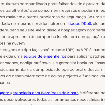
rquitetura compartilhada pode falhar devido à proximid
nhos barulhentos” que consomem recursos e podem infec
com malware e outros problemas de segurança. Se um si
dado no mesmo servidor sofrer um
ataque DDoS
, ele 
derrubar o seu site. Além disso, a hospedagem comparti
mente apresenta desempenho inferior em comparação 
ões na nuvem.
pedagem do tipo faça você mesmo (DIY) ou VPS é inade
e exige uma
equipe de engenheiros
para aplicar patches
ar caches, configurar firewalls e gerenciar backups. Essa
dades aumentam a complexidade operacional e desviam
sos do desenvolvimento de novos projetos e funcionalid
ários.
gem gerenciada para WordPress da Kinsta
é diferente p
os desenvolvedores todas as ferramentas necessárias, in