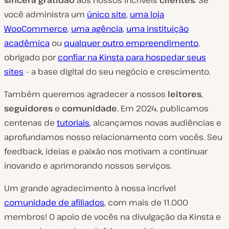
sincera
gratidão
aos nossos incríveis
clientes
. Se
você administra um
único site
,
uma loja
WooCommerce
,
uma agência
,
uma instituição
acadêmica
ou
qualquer outro empreendimento
,
obrigado por
confiar na Kinsta para hospedar seus
sites
– a base digital do seu negócio e crescimento.
Também queremos agradecer a nossos
leitores
,
seguidores
e
comunidade
. Em 2024, publicamos
centenas de
tutoriais
, alcançamos novas audiências e
aprofundamos nosso relacionamento com vocês. Seu
feedback, ideias e paixão nos motivam a continuar
inovando e aprimorando nossos serviços.
Um grande agradecimento à nossa incrível
comunidade de afiliados
, com mais de 11.000
membros! O apoio de vocês na divulgação da Kinsta e