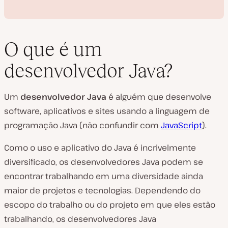
O que é um
desenvolvedor Java?
R
e
Um
desenvolvedor Java
é alguém que desenvolve
p
r
software, aplicativos e sites usando a linguagem de
o
d
programação Java (não confundir com
JavaScript
).
u
z
i
Como o uso e aplicativo do Java é incrivelmente
r
diversificado, os desenvolvedores Java podem se
v
í
encontrar trabalhando em uma diversidade ainda
d
e
maior de projetos e tecnologias. Dependendo do
o
escopo do trabalho ou do projeto em que eles estão
trabalhando, os desenvolvedores Java