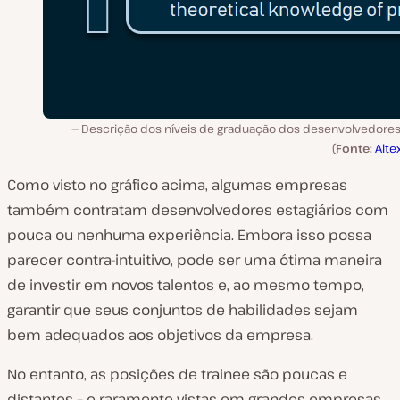
Descrição dos níveis de graduação dos desenvolvedores
(
Fonte:
Alte
Como visto no gráfico acima, algumas empresas
também contratam desenvolvedores estagiários com
pouca ou nenhuma experiência. Embora isso possa
parecer contra-intuitivo, pode ser uma ótima maneira
de investir em novos talentos e, ao mesmo tempo,
garantir que seus conjuntos de habilidades sejam
bem adequados aos objetivos da empresa.
No entanto, as posições de trainee são poucas e
distantes – e raramente vistas em grandes empresas