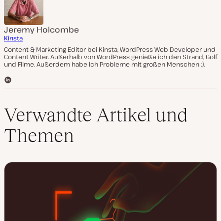
Jeremy Holcombe
Kinsta
Content & Marketing Editor bei Kinsta, WordPress Web Developer und
Content Writer. Außerhalb von WordPress genieße ich den Strand, Golf
und Filme. Außerdem habe ich Probleme mit großen Menschen ;).
L
i
n
k
Verwandte Artikel und
e
d
Themen
I
n