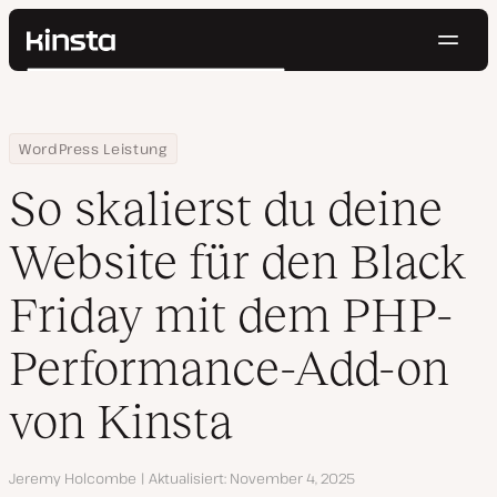
Navig
Kinsta®
Suchen
Plattform
Lösungen
Anmelden
Kostenlos testen
Home
Ressourcen Center
So skalierst du deine Website für den Black Friday mit dem PHP
WordPress Leistung
Preise
Ressourcen
So skalierst du deine
Kontakt
Website für den Black
Friday mit dem PHP-
Performance-Add-on
von Kinsta
Autor
Jeremy Holcombe
Aktualisiert
November 4, 2025