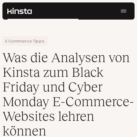
Navig
Kinsta®
Suchen
Plattform
Lösungen
Anmelden
Kostenlos testen
Home
Ressourcen Center
Was die Analysen von Kinsta zum Black Friday und Cyber Mond
E-Commerce Tipps
Preise
Ressourcen
Was die Analysen von
Kontakt
Kinsta zum Black
Friday und Cyber
Monday E-Commerce-
Websites lehren
können