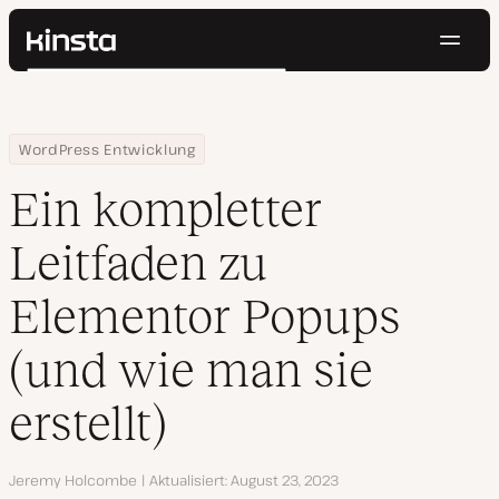
Navig
Kinsta®
Suchen
Plattform
Lösungen
Anmelden
Kostenlos testen
Home
Ressourcen Center
Ein kompletter Leitfaden zu Elementor Popups (und wie man sie e
WordPress Entwicklung
Preise
Ressourcen
Ein kompletter
Kontakt
Leitfaden zu
Elementor Popups
(und wie man sie
erstellt)
Autor
Jeremy Holcombe
Aktualisiert
August 23, 2023