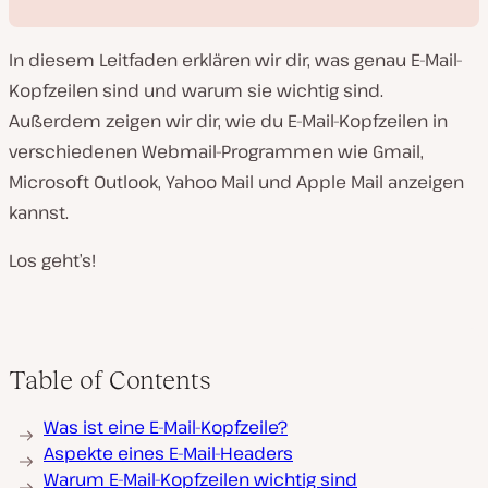
In diesem Leitfaden erklären wir dir, was genau E-Mail-
Kopfzeilen sind und warum sie wichtig sind.
Außerdem zeigen wir dir, wie du E-Mail-Kopfzeilen in
verschiedenen Webmail-Programmen wie Gmail,
V
Microsoft Outlook, Yahoo Mail und Apple Mail anzeigen
i
d
kannst.
e
o
a
Los geht’s!
b
s
p
i
e
l
e
Table of Contents
n
Was ist eine E-Mail-Kopfzeile?
Aspekte eines E-Mail-Headers
Warum E-Mail-Kopfzeilen wichtig sind