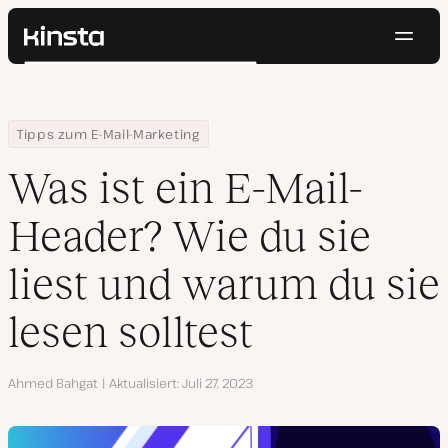
Navig
Kinsta®
Suchen
Plattform
Lösungen
Anmelden
Kostenlos testen
Home
Ressourcen Center
Was ist ein E-Mail-Header? Wie du sie liest und warum du sie lese
Tipps zum E-Mail-Marketing
Preise
Ressourcen
Was ist ein E-Mail-
Kontakt
Header? Wie du sie
liest und warum du sie
lesen solltest
Autor
Ahmed Bahgat
Aktualisiert
Juli 27, 2023