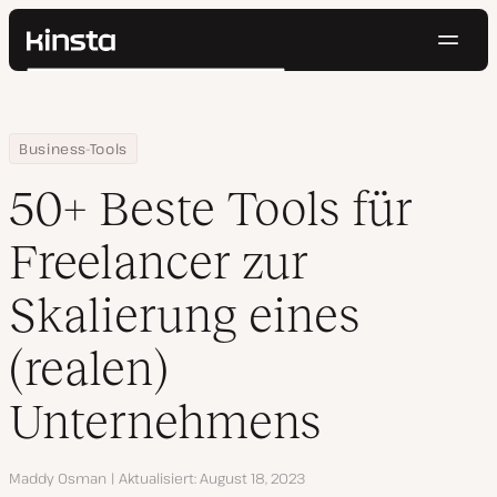
Navig
Kinsta®
Suchen
Plattform
Lösungen
Anmelden
Kostenlos testen
Home
Ressourcen Center
50+ Beste Tools für Freelancer zur Skalierung eines (realen) Un
Business-Tools
Preise
Ressourcen
50+ Beste Tools für
Kontakt
Freelancer zur
Skalierung eines
(realen)
Unternehmens
Autor
Maddy Osman
Aktualisiert
August 18, 2023