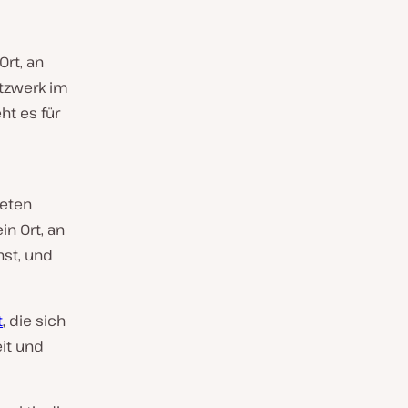
Ort, an
tzwerk im
ht es für
eten
in Ort, an
nst, und
t
, die sich
it und