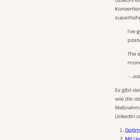
Obwohl e
Konvertie
superhohe
I’ve 
poste
The e
mone
— Joe
Es gibt vi
wie die ob
Maßnahmen
LinkedIn z
Optim
Mit L