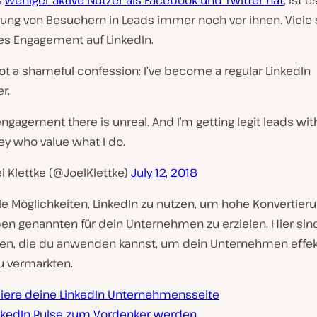
s
weniger aktive Nutzer als Facebook und Twitter hat
, ist 
rung von Besuchern in Leads immer noch vor ihnen. Viele
s Engagement auf LinkedIn.
got a shameful confession: I’ve become a regular LinkedIn
r.
ngagement there is unreal. And I’m getting legit leads wit
y who value what I do.
l Klettke (@JoelKlettke)
July 12, 2018
ele Möglichkeiten, LinkedIn zu nutzen, um hohe Konvertier
en genannten für dein Unternehmen zu erzielen. Hier sind
, die du anwenden kannst, um dein Unternehmen effekt
u vermarkten.
iere deine LinkedIn Unternehmensseite
inkedIn Pulse zum Vordenker werden