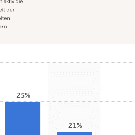
 aktiv die
it der
eiten
pro