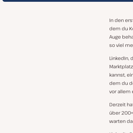
In den ers
dem du Ko
Auge behal
so viel me
LinkedIn,
Marktplat
kannst, e
dem du de
vor allem 
Derzeit ha
über 200+
warten dar