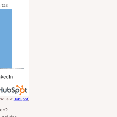
ldquelle:
HubSpot
)
ten?