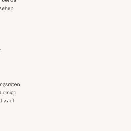
es bei der
 sehen
h
ungsraten
 einige
iv auf